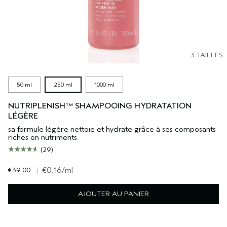
3 TAILLES
50 ml
250 ml
1000 ml
NUTRIPLENISH™ SHAMPOOING HYDRATATION
LÉGÈRE
sa formule légère nettoie et hydrate grâce à ses composants
riches en nutriments
(29)
€39.00
|
€0.16
/ml
AJOUTER AU PANIER