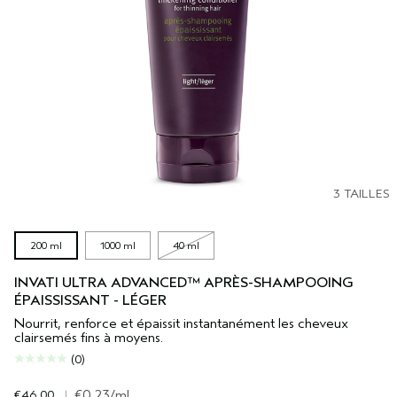
3 TAILLES
200 ml
1000 ml
40 ml
INVATI ULTRA ADVANCED™ APRÈS-SHAMPOOING
ÉPAISSISSANT - LÉGER
Nourrit, renforce et épaissit instantanément les cheveux
clairsemés fins à moyens.
(0)
€46.00
|
€0.23
/ml