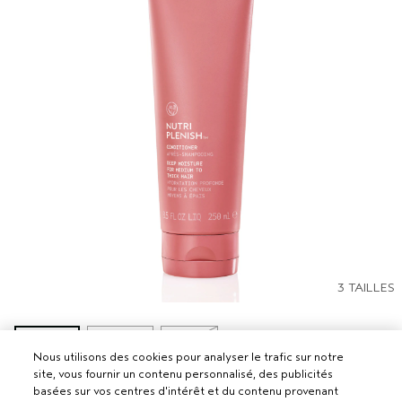
3 TAILLES
250 ml
1000 ml
50 ml
Nous utilisons des cookies pour analyser le trafic sur notre
site, vous fournir un contenu personnalisé, des publicités
NUTRIPLENISH™ APRÈS-SHAMPOOING
basées sur vos centres d'intérêt et du contenu provenant
HYDRATATION PROFONDE