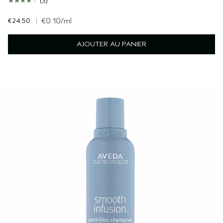
(3)
€24.50
|
€0.10
/ml
AJOUTER AU PANIER