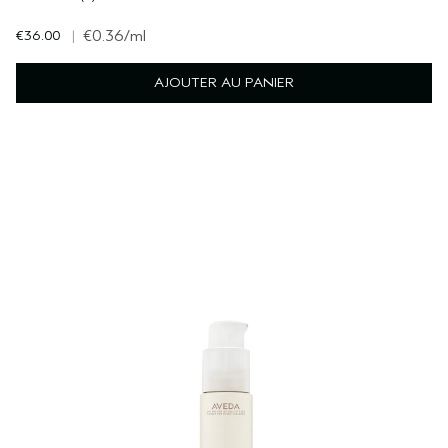
€36.00
|
€0.36
/ml
AJOUTER AU PANIER