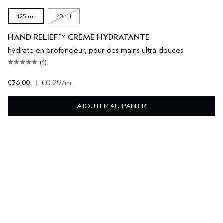
125 ml
40 ml
HAND RELIEF™ CRÈME HYDRATANTE
hydrate en profondeur, pour des mains ultra douces
(1)
€36.00
|
€0.29
/ml
AJOUTER AU PANIER