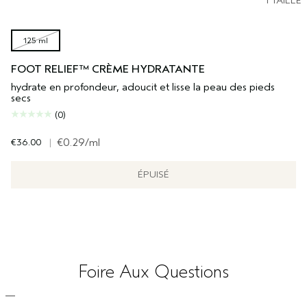
1 TAILLE
125 ml
FOOT RELIEF™ CRÈME HYDRATANTE
hydrate en profondeur, adoucit et lisse la peau des pieds
secs
(0)
€36.00
|
€0.29
/ml
ÉPUISÉ
Foire Aux Questions