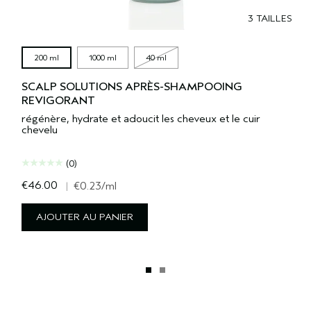
3 TAILLES
200 ml
1000 ml
40 ml
SCALP SOLUTIONS APRÈS-SHAMPOOING
REVIGORANT
régénère, hydrate et adoucit les cheveux et le cuir
chevelu
(0)
€46.00
|
€0.23
/ml
AJOUTER AU PANIER