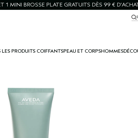
T 1 MINI BROSSE PLATE GRATUITS DÈS 99 € D'ACHA
 LES PRODUITS COIFFANTS
PEAU ET CORPS
HOMMES
DÉCO