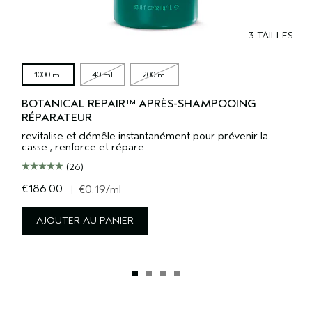
3 TAILLES
1000 ml
40 ml
200 ml
BOTANICAL REPAIR™ APRÈS-SHAMPOOING
RÉPARATEUR
revitalise et démêle instantanément pour prévenir la
casse ; renforce et répare
(26)
€186.00
|
€0.19
/ml
AJOUTER AU PANIER