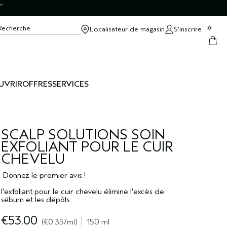
T
Recherche
Localisateur de magasin
S’inscrire
0
UVRIR
OFFRES
SERVICES
SCALP SOLUTIONS SOIN
EXFOLIANT POUR LE CUIR
CHEVELU
Donnez le premier avis !
l’exfoliant pour le cuir chevelu élimine l’excès de
sébum et les dépôts
€53.00
€0.35
/ml
150 ml