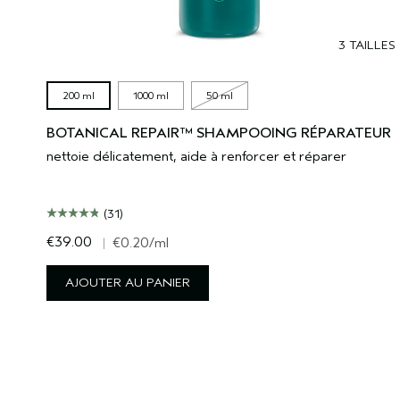
3 TAILLES
200 ml
1000 ml
50 ml
BOTANICAL REPAIR™ SHAMPOOING RÉPARATEUR
nettoie délicatement, aide à renforcer et réparer
(31)
€39.00
|
€0.20
/ml
AJOUTER AU PANIER