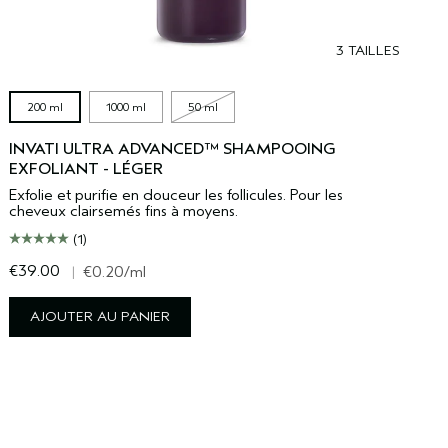
3 TAILLES
200 ml
1000 ml
50 ml
INVATI ULTRA ADVANCED™ SHAMPOOING
EXFOLIANT - LÉGER
Exfolie et purifie en douceur les follicules. Pour les
cheveux clairsemés fins à moyens.
(1)
€39.00
€
|
€0.20
/ml
AJOUTER AU PANIER