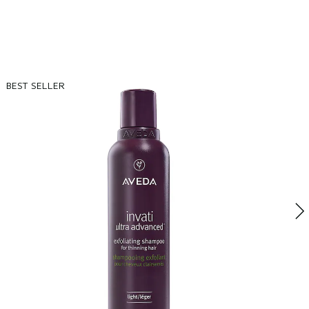
BEST SELLER
B
B
N
c