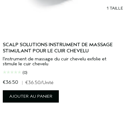
1 TAILLE
SCALP SOLUTIONS INSTRUMENT DE MASSAGE
STIMULANT POUR LE CUIR CHEVELU
l’instrument de massage du cuir chevelu exfolie et
stimule le cuir chevelu
(0)
€36.50
€
|
€36.50
/Unité
AJOUTER AU PANIER