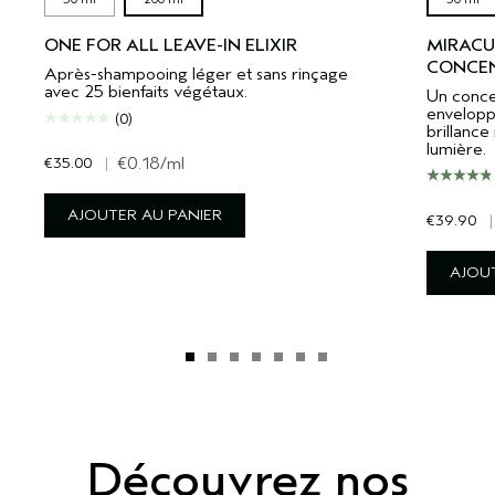
ONE FOR ALL LEAVE-IN ELIXIR
MIRACU
CONCE
Après-shampooing léger et sans rinçage
avec 25 bienfaits végétaux.
Un conce
envelopp
(0)
brillance
lumière.
€35.00
|
€0.18
/ml
AJOUTER AU PANIER
€39.90
|
AJOUT
Découvrez nos