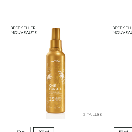
BEST SELLER
BEST SEL
NOUVEAUTÉ
NOUVEA
2 TAILLES
30 ml
200 ml
50 ml