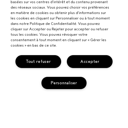
basées sur vos centres d'intérêt et du contenu provenant
des réseaux sociaux. Vous pouvez choisir vos préférences
en matière de cookies ou obtenir plus d'informations sur
les cookies en cliquant sur Personnaliser ou à tout moment
dans notre Politique de Confidentialité. Vous pouvez
cliquer sur Accepter ou Rejeter pour accepter ou refuser
tous les cookies. Vous pouvez révoquer votre
consentement à tout moment en cliquant sur « Gérer les
cookies » en bas de ce site.
Pour les professionnels
DEVENIR UN SALON AVEDA
Tout refuser
Accepter
Besoin d’aide ?
APPELEZ LE +33186652316
PARLEZ-NOUS
Politique de confidentialité
Personnaliser
RETOURS ET ÉCHANGES
POLITIQUE DE CONFIDENTIALITÉ
SERVICE CLIENT
CONDITIONS GÉNÉRALES
CONTACTER LE FABRICANT
CONDITIONS DE VENTE
COMMENT RECYCLER LES PRODUITS
POLITIQUE RELATIVE AUX COOKIES
GÉRER LES COOKIES
ACCESSIBILITÉ
SUIVRE MA COMMANDE
© Aveda Corp.