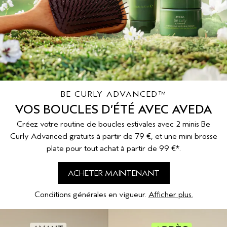
SÉRUM POUR LES CHEVEUX
VOYAGE
ROSEMARY MINT
CUIR CHEVELU SENSIBLE
PURE ABUNDANCE
TOUTES LES COLLECTIONS
BE CURLY ADVANCED™
VOS BOUCLES D’ÉTÉ AVEC AVEDA
Créez votre routine de boucles estivales avec 2 minis Be
Curly Advanced gratuits à partir de 79 €, et une mini brosse
plate pour tout achat à partir de 99 €*.
ACHETER MAINTENANT
Conditions générales en vigueur.
Afficher plus.