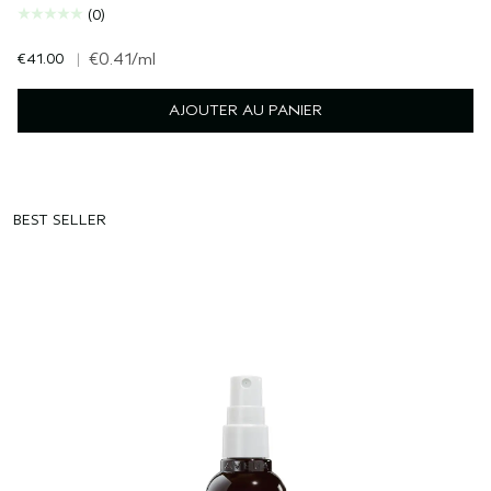
(0)
€41.00
|
€0.41
/ml
AJOUTER AU PANIER
BEST SELLER