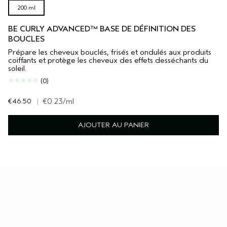
200 ml
BE CURLY ADVANCED™ BASE DE DÉFINITION DES
BOUCLES
Prépare les cheveux bouclés, frisés et ondulés aux produits
coiffants et protège les cheveux des effets desséchants du
soleil.
(0)
€46.50
|
€0.23
/ml
AJOUTER AU PANIER