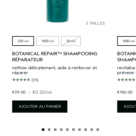
3 TAILLES
200 ml
1000 ml
50 ml
1000 ml
BOTANICAL REPAIR™ SHAMPOOING
BOTANI
RÉPARATEUR
SHAMPO
nettoie délicatement, aide à renforcer et
revitali
réparer
prévenir 
(31)
€39.00
|
€0.20
/ml
€186.00
AJOUTER AU PANIER
AJOUT