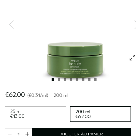
SÉRUM POUR LES CHEVEUX
VOYAGE
ROSEMARY MINT
CUIR CHEVELU SENSIBLE
PURE ABUNDANCE
TOUTES LES COLLECTIONS
€62.00
€0.31
/ml
200 ml
25 ml
200 ml
€13.00
€62.00
AJOUTER AU PANIER