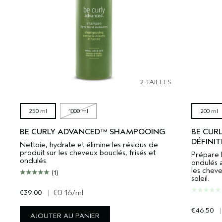
2 TAILLES
250 ml
1000 ml
200 ml
BE CURLY ADVANCED™ SHAMPOOING
BE CUR
DÉFINI
Nettoie, hydrate et élimine les résidus de
produit sur les cheveux bouclés, frisés et
Prépare l
ondulés.
ondulés a
les chev
(1)
soleil.
€39.00
|
€0.16
/ml
€46.50
|
AJOUTER AU PANIER