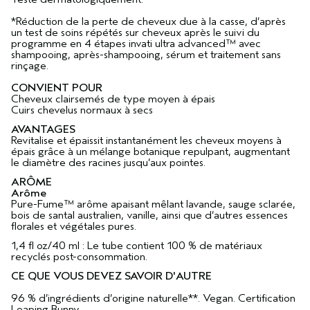
*Réduction de la perte de cheveux due à la casse, d’après
un test de soins répétés sur cheveux après le suivi du
programme en 4 étapes invati ultra advanced™ avec
shampooing, après-shampooing, sérum et traitement sans
rinçage.
CONVIENT POUR
Cheveux clairsemés de type moyen à épais
Cuirs chevelus normaux à secs
AVANTAGES
Revitalise et épaissit instantanément les cheveux moyens à
épais grâce à un mélange botanique repulpant, augmentant
le diamètre des racines jusqu’aux pointes.
ARÔME
Arôme
Pure-Fume™ arôme apaisant mêlant lavande, sauge sclarée,
bois de santal australien, vanille, ainsi que d’autres essences
florales et végétales pures.
1,4 fl oz/40 ml : Le tube contient 100 % de matériaux
recyclés post-consommation.
CE QUE VOUS DEVEZ SAVOIR D'AUTRE
96 % d’ingrédients d’origine naturelle**. Vegan. Certification
Leaping Bunny.