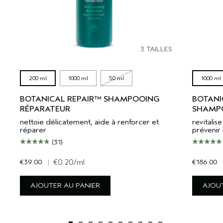
3 TAILLES
200 ml
1000 ml
50 ml
1000 ml
BOTANICAL REPAIR™ SHAMPOOING
BOTANI
RÉPARATEUR
SHAMPO
nettoie délicatement, aide à renforcer et
revitali
réparer
prévenir 
(31)
€39.00
|
€0.20
/ml
€186.00
AJOUTER AU PANIER
AJOUT