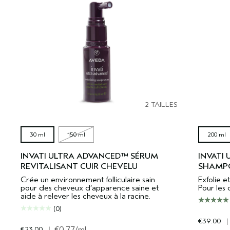
2 TAILLES
30 ml
150 ml
200 ml
INVATI ULTRA ADVANCED™ SÉRUM
INVATI
REVITALISANT CUIR CHEVELU
SHAMPO
Crée un environnement folliculaire sain
Exfolie et
pour des cheveux d’apparence saine et
Pour les 
aide à relever les cheveux à la racine.
(0)
€39.00
|
€23.00
|
€0.77
/ml