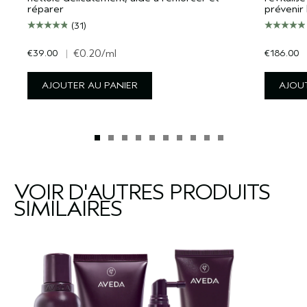
réparer
prévenir 
(31)
€39.00
|
€0.20
/ml
€186.00
AJOUTER AU PANIER
AJOUT
VOIR D'AUTRES PRODUITS
SIMILAIRES