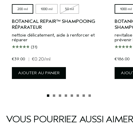
200 ml
1000 ml
50 ml
1000 ml
BOTANICAL REPAIR™ SHAMPOOING
BOTANI
RÉPARATEUR
SHAMPO
nettoie délicatement, aide à renforcer et
revitali
réparer
prévenir 
(31)
€39.00
|
€0.20
/ml
€186.00
AJOUTER AU PANIER
AJOUT
VOUS POURRIEZ AUSSI AIME