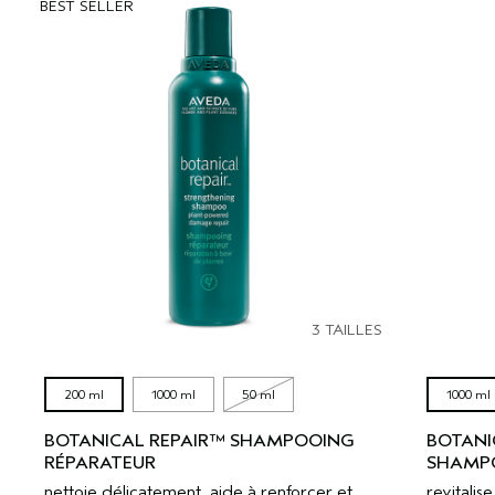
BEST SELLER
3 TAILLES
200 ml
1000 ml
50 ml
1000 ml
BOTANICAL REPAIR™ SHAMPOOING
BOTANI
RÉPARATEUR
SHAMPO
nettoie délicatement, aide à renforcer et
revitali