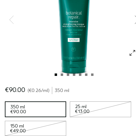
SÉRUM POUR LES CHEVEUX
VOYAGE
ROSEMARY MINT
CUIR CHEVELU SENSIBLE
PURE ABUNDANCE
TOUTES LES COLLECTIONS
€90.00
€0.26
/ml
350 ml
25 ml
350 ml
€13.00
€90.00
150 ml
€49.00