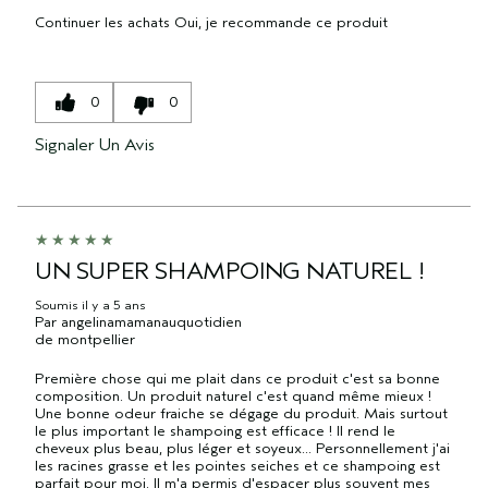
Continuer les achats
Oui, je recommande ce produit
0
0
Signaler Un Avis
UN SUPER SHAMPOING NATUREL !
Soumis
il y a 5 ans
Par
angelinamamanauquotidien
de
montpellier
Première chose qui me plait dans ce produit c'est sa bonne
composition. Un produit naturel c'est quand même mieux !
Une bonne odeur fraiche se dégage du produit. Mais surtout
le plus important le shampoing est efficace ! Il rend le
cheveux plus beau, plus léger et soyeux... Personnellement j'ai
les racines grasse et les pointes seiches et ce shampoing est
parfait pour moi. Il m'a permis d'espacer plus souvent mes