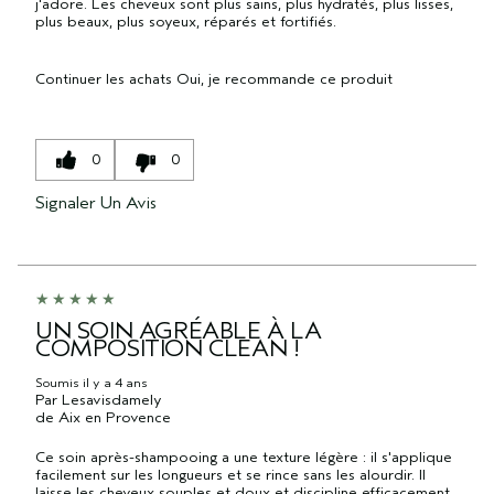
j'adore. Les cheveux sont plus sains, plus hydratés, plus lisses,
plus beaux, plus soyeux, réparés et fortifiés.
Continuer les achats
Oui, je recommande ce produit
0
0
Signaler Un Avis
UN SOIN AGRÉABLE À LA
COMPOSITION CLEAN !
Soumis
il y a 4 ans
Par
Lesavisdamely
de
Aix en Provence
Ce soin après-shampooing a une texture légère : il s'applique
facilement sur les longueurs et se rince sans les alourdir. Il
laisse les cheveux souples et doux et discipline efficacement