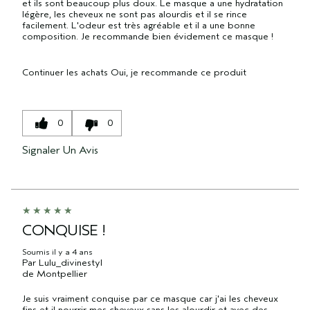
et ils sont beaucoup plus doux. Le masque a une hydratation
légère, les cheveux ne sont pas alourdis et il se rince
facilement. L'odeur est très agréable et il a une bonne
composition. Je recommande bien évidement ce masque !
Continuer les achats
Oui, je recommande ce produit
0
0
Signaler Un Avis
CONQUISE !
Soumis
il y a 4 ans
Par
Lulu_divinestyl
de
Montpellier
Je suis vraiment conquise par ce masque car j'ai les cheveux
fins et il nourrir mes cheveux sans les alourdir et avec des