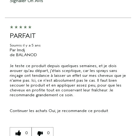
Signaler Un Avis
PARFAIT
Soumis
il y a 5 ans
Par
lmdj
de
BALANOD
Je teste ce produit depuis quelques semaines, et je dois
avouer qu'au départ, j'étais sceptique, car les sprays sans
rinçage ont tendance à laisser un effet sur mes cheveux que je
n'aime pas. Ici, ce n'est absolument pas le cas. Il faut bien
secouer le produit et en appliquer assez peu, pour que les
cheveux en profite tout en conservant leur fraîcheur. Je
recommande grandement ce soin.
Continuer les achats
Oui, je recommande ce produit
0
0