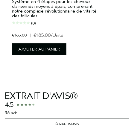
Système en 4 étapes pour les cheveux
clairsemés moyens à épais, comprenant
notre complexe révolutionnaire de vitalité
des follicules.
(0)
€185.00
|
€185.00
/Unité
AJOUTER AU PANIER
EXTRAIT D'AVIS®
4.5
38 avis
ÉCRIRE UN AVIS