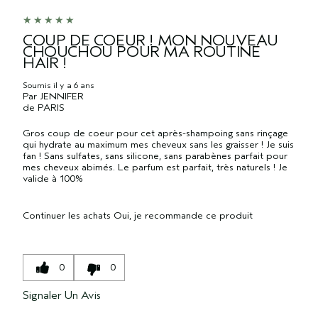
COUP DE COEUR ! MON NOUVEAU
CHOUCHOU POUR MA ROUTINE
HAIR !
Soumis
il y a 6 ans
Par
JENNIFER
de
PARIS
Gros coup de coeur pour cet après-shampoing sans rinçage
qui hydrate au maximum mes cheveux sans les graisser ! Je suis
fan ! Sans sulfates, sans silicone, sans parabènes parfait pour
mes cheveux abimés. Le parfum est parfait, très naturels ! Je
valide à 100%
Continuer les achats
Oui, je recommande ce produit
0
0
Signaler Un Avis