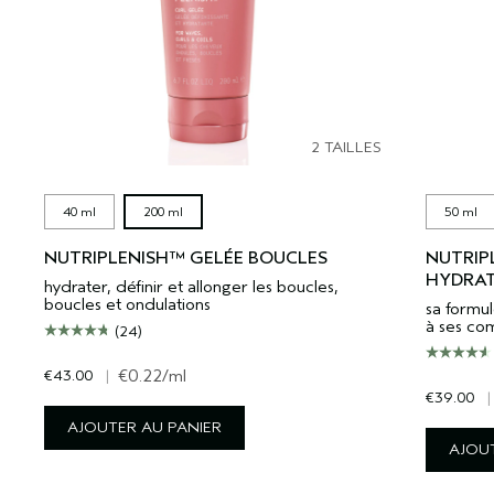
2 TAILLES
40 ml
200 ml
50 ml
NUTRIPLENISH™ GELÉE BOUCLES
NUTRIP
HYDRAT
hydrater, définir et allonger les boucles,
boucles et ondulations
sa formul
à ses co
(24)
€43.00
|
€0.22
/ml
€39.00
|
AJOUTER AU PANIER
AJOUT