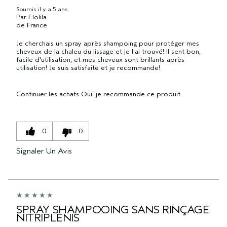
Soumis
il y a 5 ans
Par
Elolila
de
France
Je cherchais un spray après shampoing pour protéger mes
cheveux de la chaleu du lissage et je l'ai trouvé! Il sent bon,
facile d'utilisation, et mes cheveux sont brillants après
utilisation! Je suis satisfaite et je recommande!
Continuer les achats
Oui, je recommande ce produit
0
0
Signaler Un Avis
SPRAY SHAMPOOING SANS RINÇAGE
NITRIPLENIS