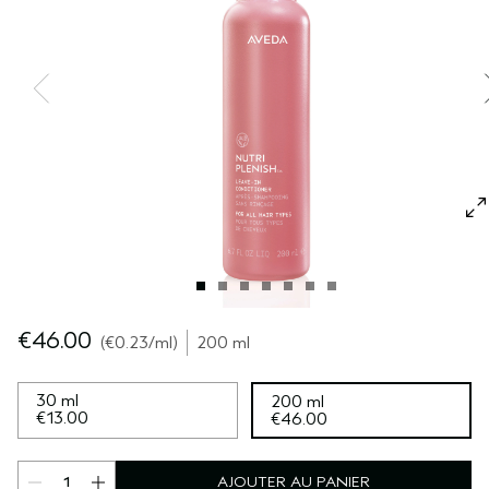
SÉRUM POUR LES CHEVEUX
VOYAGE
ROSEMARY MINT
CUIR CHEVELU SENSIBLE
PURE ABUNDANCE
TOUTES LES COLLECTIONS
€46.00
€0.23
/ml
200 ml
30 ml
200 ml
€13.00
€46.00
AJOUTER AU PANIER