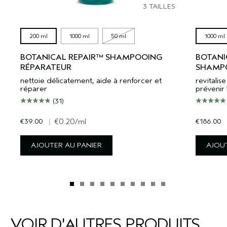
3 TAILLES
200 ml
1000 ml
50 ml
1000 ml
BOTANICAL REPAIR™ SHAMPOOING
BOTANI
RÉPARATEUR
SHAMPO
nettoie délicatement, aide à renforcer et
revitali
réparer
prévenir 
(31)
€39.00
|
€0.20
/ml
€186.00
AJOUTER AU PANIER
AJOUT
VOIR D'AUTRES PRODUITS