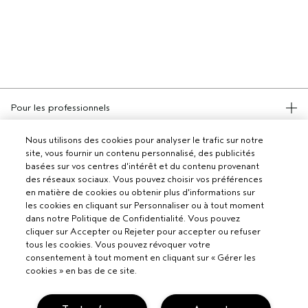
Pour les professionnels
DEVENIR UN SALON AVEDA
Nous utilisons des cookies pour analyser le trafic sur notre
Besoin d’aide ?
site, vous fournir un contenu personnalisé, des publicités
basées sur vos centres d'intérêt et du contenu provenant
APPELEZ LE +33186652316
des réseaux sociaux. Vous pouvez choisir vos préférences
PARLEZ-NOUS
Politique de confidentialité
en matière de cookies ou obtenir plus d'informations sur
RETOURS ET ÉCHANGES
les cookies en cliquant sur Personnaliser ou à tout moment
POLITIQUE DE CONFIDENTIALITÉ
SERVICE CLIENT
dans notre Politique de Confidentialité. Vous pouvez
CONDITIONS GÉNÉRALES
CONTACTER LE FABRICANT
cliquer sur Accepter ou Rejeter pour accepter ou refuser
CONDITIONS DE VENTE
COMMENT BIEN TRIER SES DÉCHETS ?
tous les cookies. Vous pouvez révoquer votre
POLITIQUE RELATIVE AUX COOKIES
consentement à tout moment en cliquant sur « Gérer les
GÉRER LES COOKIES
cookies » en bas de ce site.
ACCESSIBILITÉ
SUIVRE MA COMMANDE
© Aveda Corp.