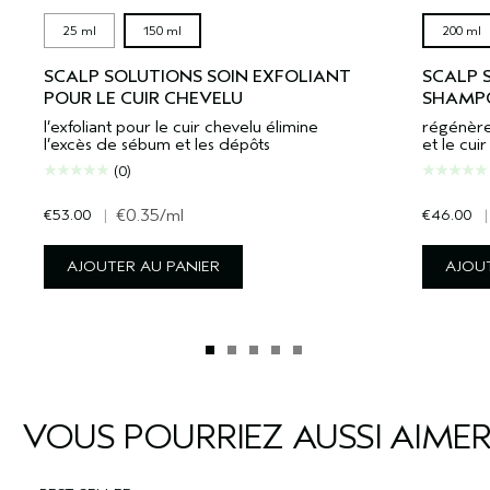
25 ml
150 ml
200 ml
SCALP SOLUTIONS SOIN EXFOLIANT
SCALP 
POUR LE CUIR CHEVELU
SHAMP
l’exfoliant pour le cuir chevelu élimine
régénère
l’excès de sébum et les dépôts
et le cui
(0)
€53.00
|
€0.35
/ml
€46.00
|
AJOUTER AU PANIER
AJOUT
VOUS POURRIEZ AUSSI AIME