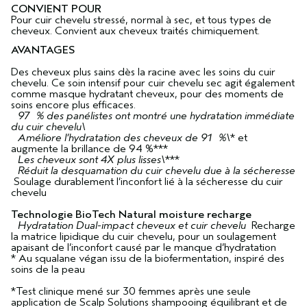
CONVIENT POUR
Pour cuir chevelu stressé, normal à sec, et tous types de
cheveux. Convient aux cheveux traités chimiquement.
AVANTAGES
Des cheveux plus sains dès la racine avec les soins du cuir
chevelu. Ce soin intensif pour cuir chevelu sec agit également
comme masque hydratant cheveux, pour des moments de
soins encore plus efficaces.
97 % des panélistes ont montré une hydratation immédiate
du cuir chevelu\
Améliore l’hydratation des cheveux de 91 %\
* et
augmente la brillance de 94 %***
Les cheveux sont 4X plus lisses\
***
Réduit la desquamation du cuir chevelu due à la sécheresse
Soulage durablement l’inconfort lié à la sécheresse du cuir
chevelu
Technologie BioTech Natural moisture recharge
Hydratation Dual-impact cheveux et cuir chevelu
Recharge
la matrice lipidique du cuir chevelu, pour un soulagement
apaisant de l’inconfort causé par le manque d’hydratation
* Au squalane végan issu de la biofermentation, inspiré des
soins de la peau
*Test clinique mené sur 30 femmes après une seule
application de Scalp Solutions shampooing équilibrant et de