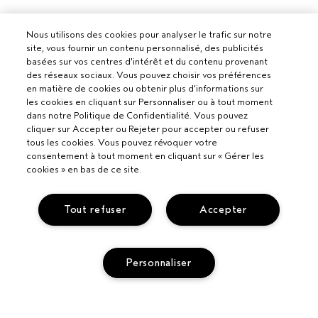
Nous utilisons des cookies pour analyser le trafic sur notre
site, vous fournir un contenu personnalisé, des publicités
basées sur vos centres d'intérêt et du contenu provenant
des réseaux sociaux. Vous pouvez choisir vos préférences
en matière de cookies ou obtenir plus d'informations sur
les cookies en cliquant sur Personnaliser ou à tout moment
dans notre Politique de Confidentialité. Vous pouvez
cliquer sur Accepter ou Rejeter pour accepter ou refuser
tous les cookies. Vous pouvez révoquer votre
Pour les professionnels
consentement à tout moment en cliquant sur « Gérer les
cookies » en bas de ce site.
DEVENIR UN SALON AVEDA
Besoin d’aide ?
Tout refuser
Accepter
APPELEZ LE +33186652316
PARLEZ-NOUS
Politique de confidentialité
RETOURS ET ÉCHANGES
POLITIQUE DE CONFIDENTIALITÉ
Personnaliser
SERVICE CLIENT
CONDITIONS GÉNÉRALES
CONTACTER LE FABRICANT
CONDITIONS DE VENTE
COMMENT RECYCLER LES PRODUITS
POLITIQUE RELATIVE AUX COOKIES