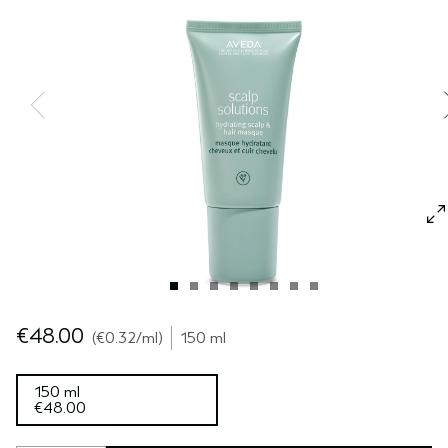
SÉRUM POUR LES CHEVEUX
VOYAGE
ROSEMARY MINT
CUIR CHEVELU SENSIBLE
PURE ABUNDANCE
TOUTES LES COLLECTIONS
€48.00
€0.32
/ml
150 ml
150 ml
€48.00