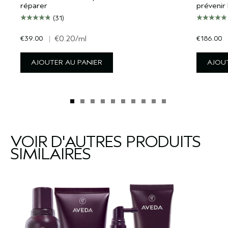
réparer
prévenir 
(31)
€39.00
|
€0.20
/ml
€186.00
AJOUTER AU PANIER
AJOUT
VOIR D'AUTRES PRODUITS
SIMILAIRES