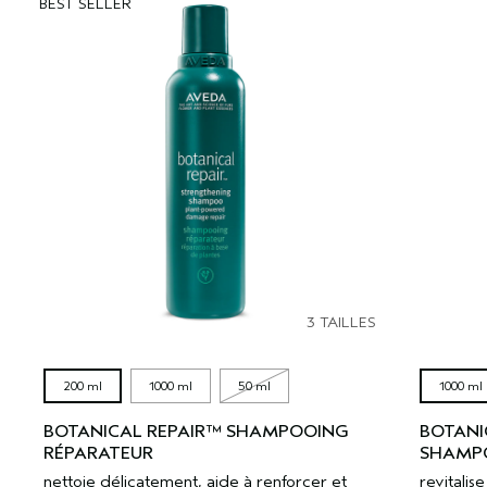
BEST SELLER
3 TAILLES
200 ml
1000 ml
50 ml
1000 ml
BOTANICAL REPAIR™ SHAMPOOING
BOTANI
RÉPARATEUR
SHAMPO
nettoie délicatement, aide à renforcer et
revitali