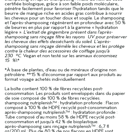
certifiée biologique, grâce à son faible poids moléculaire,
pénètre facilement pour favoriser l’hydratation tandis que le
beurre de mangue riche en acides gras contribue à nourrir
les cheveux pour un toucher doux et souple. Le shampooing
et l’après-shampooing régénèrent en profondeur avec 50 %
de beurres en plus par rapport à la gamme « hydratation
légère ».
L’extrait de gingembre présent dans l’après-
shampooing sans rinçage filtre les rayons UV pour préserver
les cheveux des effets desséchants du soleil. L’après-
shampooing sans rinçage démêle les cheveux et les protège
contre la chaleur des accessoires de coiffage jusqu’à
230 °C.
Vegan et non testé sur les animaux
économisez
15 %\
*
*À base de plantes, d’eau ou de minéraux d’origine non
pétrolière. **15 % d’économie par rapport aux produits au
format voyage achetés individuellement
La boîte contient 100 % de fibres recyclées post-
consommation. Les produits sont enveloppés dans du papier
de soie composé de 100 % de fibres recyclées.
shampooing nutriplenish™ : hydratation profonde : Flacon
composé à 100 % de HDPE recyclé post-consommation.
après-shampooing nutriplenish™ : hydratation profonde :
Tube composé d’au moins 58 % de HDPE recyclé post-
consommation et jusqu’à 42 % de bioplastique.
après-shampooing sans rinçage nutriplenish™ : 6,7 fl
oz/200 ml : Plus de 80 % de nos flacons en HDPE sont