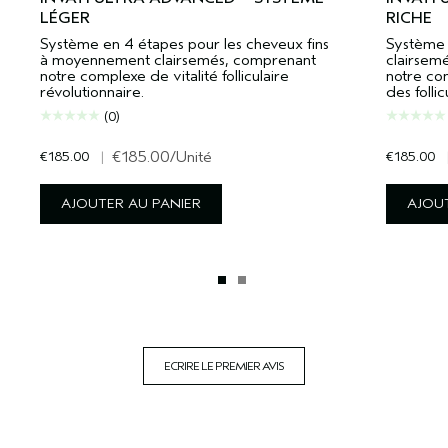
LÉGER
RICHE
Système en 4 étapes pour les cheveux fins
Système 
à moyennement clairsemés, comprenant
clairsem
notre complexe de vitalité folliculaire
notre com
révolutionnaire.
des follic
(0)
€185.00
|
€185.00
/Unité
€185.00
AJOUTER AU PANIER
AJOUT
ECRIRE LE PREMIER AVIS