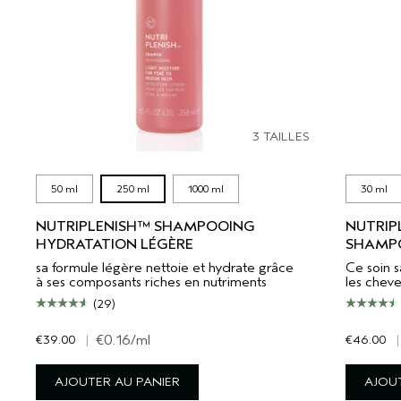
3 TAILLES
50 ml
250 ml
1000 ml
30 ml
NUTRIPLENISH™ SHAMPOOING
NUTRIP
HYDRATATION LÉGÈRE
SHAMPO
sa formule légère nettoie et hydrate grâce
Ce soin 
à ses composants riches en nutriments
les chev
(29)
€39.00
|
€0.16
/ml
€46.00
|
AJOUTER AU PANIER
AJOUT