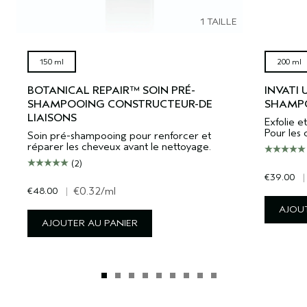
1 TAILLE
150 ml
200 ml
BOTANICAL REPAIR™ SOIN PRÉ-
INVATI
SHAMPOOING CONSTRUCTEUR-DE
SHAMPO
LIAISONS
Exfolie et
Pour les 
Soin pré-shampooing pour renforcer et
réparer les cheveux avant le nettoyage.
(2)
€39.00
|
€48.00
|
€0.32
/ml
AJOUT
AJOUTER AU PANIER