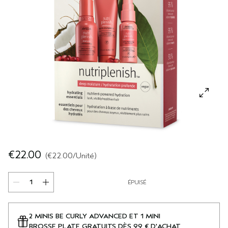
SÉRUM POUR LES CHEVEUX
VOYAGE
ROSEMARY MINT
CUIR CHEVELU SENSIBLE
PURE ABUNDANCE
TOUTES LES COLLECTIONS
€22.00
€22.00
/Unité
ÉPUISÉ
2 MINIS BE CURLY ADVANCED ET 1 MINI
BROSSE PLATE GRATUITS DÈS 99 € D'ACHAT