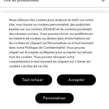
Pour les professionnels
DEVENIR UN SALON AVEDA
Besoin d’aide ?
Nous utilisons des cookies pour analyser le trafic sur notre
APPELEZ LE +33186652316
site, vous fournir un contenu personnalisé, des publicités
PARLEZ-NOUS
Politique de confidentialité
basées sur vos centres d'intérêt et du contenu provenant
RETOURS ET ÉCHANGES
des réseaux sociaux. Vous pouvez choisir vos préférences
POLITIQUE DE CONFIDENTIALITÉ
SERVICE CLIENT
en matière de cookies ou obtenir plus d'informations sur
CONDITIONS GÉNÉRALES
CONTACTER LE FABRICANT
les cookies en cliquant sur Personnaliser ou à tout moment
CONDITIONS DE VENTE
COMMENT RECYCLER LES PRODUITS
dans notre Politique de Confidentialité. Vous pouvez
POLITIQUE RELATIVE AUX COOKIES
cliquer sur Accepter ou Rejeter pour accepter ou refuser
GÉRER LES COOKIES
tous les cookies. Vous pouvez révoquer votre
ACCESSIBILITÉ
SUIVRE MA COMMANDE
consentement à tout moment en cliquant sur « Gérer les
© Aveda Corp.
cookies » en bas de ce site.
Tout refuser
Accepter
CHAT
Personnaliser