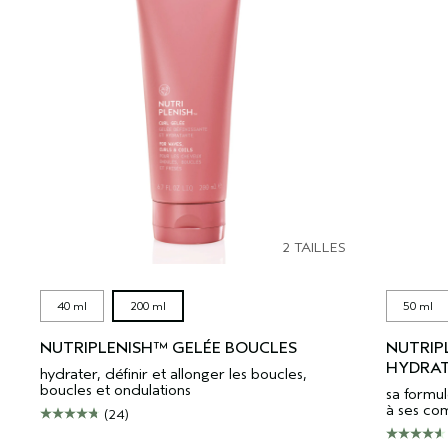
2 TAILLES
40 ml
200 ml
50 ml
NUTRIPLENISH™ GELÉE BOUCLES
NUTRIP
HYDRAT
hydrater, définir et allonger les boucles,
boucles et ondulations
sa formul
à ses co
(24)