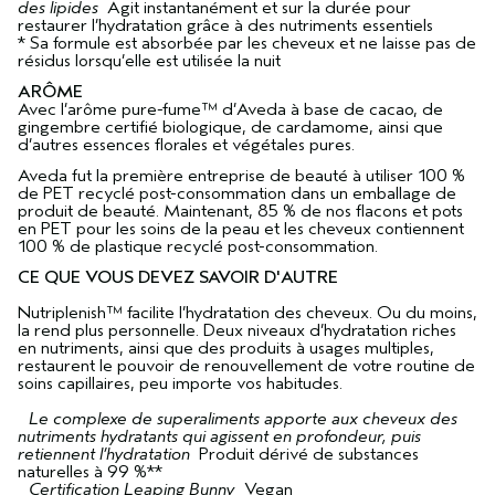
des lipides
Agit instantanément et sur la durée pour
restaurer l’hydratation grâce à des nutriments essentiels
* Sa formule est absorbée par les cheveux et ne laisse pas de
résidus lorsqu’elle est utilisée la nuit
ARÔME
Avec l’arôme pure-fume™ d’Aveda à base de cacao, de
gingembre certifié biologique, de cardamome, ainsi que
d’autres essences florales et végétales pures.
Aveda fut la première entreprise de beauté à utiliser 100 %
de PET recyclé post-consommation dans un emballage de
produit de beauté. Maintenant, 85 % de nos flacons et pots
en PET pour les soins de la peau et les cheveux contiennent
100 % de plastique recyclé post-consommation.
CE QUE VOUS DEVEZ SAVOIR D'AUTRE
Nutriplenish™ facilite l’hydratation des cheveux. Ou du moins,
la rend plus personnelle. Deux niveaux d’hydratation riches
en nutriments, ainsi que des produits à usages multiples,
restaurent le pouvoir de renouvellement de votre routine de
soins capillaires, peu importe vos habitudes.
Le complexe de superaliments apporte aux cheveux des
nutriments hydratants qui agissent en profondeur, puis
retiennent l’hydratation
Produit dérivé de substances
naturelles à 99 %**
Certification Leaping Bunny
Vegan