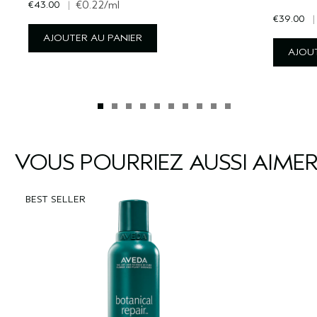
€43.00
|
€0.22
/ml
€39.00
|
AJOUTER AU PANIER
AJOUT
VOUS POURRIEZ AUSSI AIME
BEST SELLER