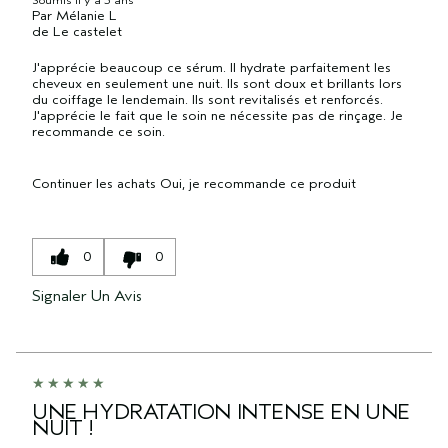
Soumis
il y a 3 ans
Par
Mélanie L
de
Le castelet
J'apprécie beaucoup ce sérum. Il hydrate parfaitement les
cheveux en seulement une nuit. Ils sont doux et brillants lors
du coiffage le lendemain. Ils sont revitalisés et renforcés.
J'apprécie le fait que le soin ne nécessite pas de rinçage. Je
recommande ce soin.
Continuer les achats
Oui, je recommande ce produit
0
0
Signaler Un Avis
UNE HYDRATATION INTENSE EN UNE
NUIT !