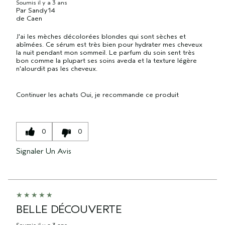
Soumis
il y a 3 ans
Par
Sandy14
de
Caen
J'ai les mèches décolorées blondes qui sont sèches et
abîmées. Ce sérum est très bien pour hydrater mes cheveux
la nuit pendant mon sommeil. Le parfum du soin sent très
bon comme la plupart ses soins aveda et la texture légère
n'alourdit pas les cheveux.
Continuer les achats
Oui, je recommande ce produit
0
0
Signaler Un Avis
BELLE DÉCOUVERTE