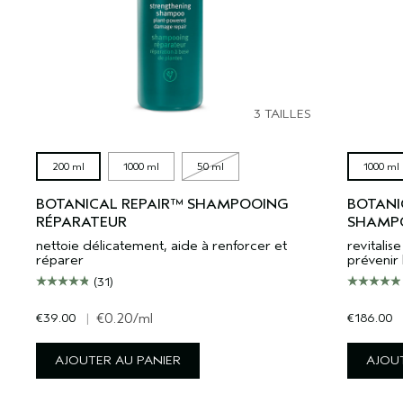
3 TAILLES
200 ml
1000 ml
50 ml
1000 ml
BOTANICAL REPAIR™ SHAMPOOING
BOTANI
RÉPARATEUR
SHAMPO
nettoie délicatement, aide à renforcer et
revitali
réparer
prévenir 
(31)
€39.00
|
€0.20
/ml
€186.00
AJOUTER AU PANIER
AJOUT