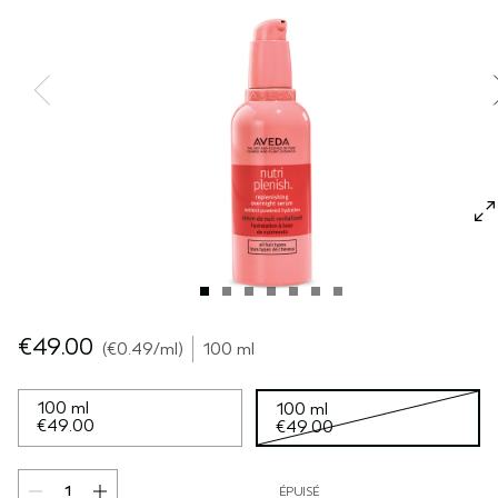
SÉRUM POUR LES CHEVEUX
VOYAGE
ROSEMARY MINT
CUIR CHEVELU SENSIBLE
PURE ABUNDANCE
TOUTES LES COLLECTIONS
€49.00
€0.49
/ml
100 ml
100 ml
100 ml
€49.00
€49.00
ÉPUISÉ