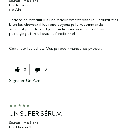
Soumis
il y a 3 ans
Par
Rebecca
de
Ain
J'adore ce produit il a une odeur exceptionnelle il nourrit très
bien les cheveux il les rend soyeux je le recommande
vraiment je l'adore et je le rachèterai sans hésiter. Son
packaging et très beau et fonctionnel.
Continuer les achats
Oui, je recommande ce produit
0
0
Signaler Un Avis
UN SUPER SÉRUM
Soumis
il y a 3 ans
Par
Hanen81