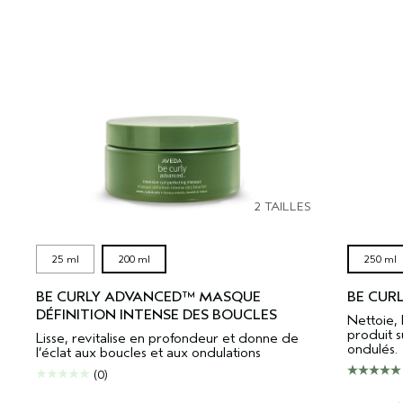
2 TAILLES
25 ml
200 ml
250 ml
BE CURLY ADVANCED™ MASQUE
BE CUR
DÉFINITION INTENSE DES BOUCLES
Nettoie, 
produit s
Lisse, revitalise en profondeur et donne de
ondulés.
l’éclat aux boucles et aux ondulations
(0)