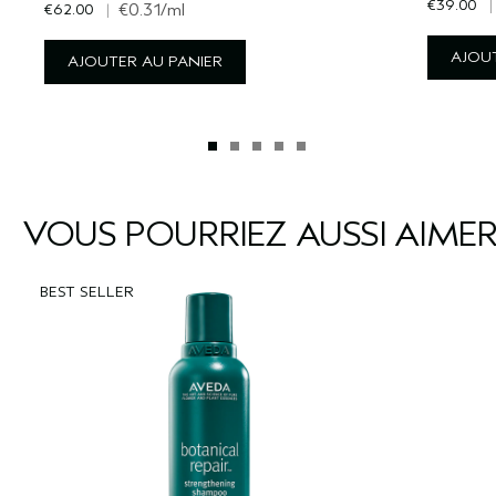
€39.00
|
€62.00
|
€0.31
/ml
AJOUT
AJOUTER AU PANIER
VOUS POURRIEZ AUSSI AIME
BEST SELLER