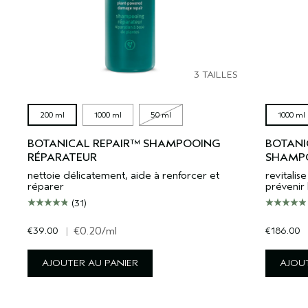
3 TAILLES
200 ml
1000 ml
50 ml
1000 ml
BOTANICAL REPAIR™ SHAMPOOING
BOTANI
RÉPARATEUR
SHAMPO
nettoie délicatement, aide à renforcer et
revitali
réparer
prévenir 
(31)
€39.00
|
€0.20
/ml
€186.00
AJOUTER AU PANIER
AJOUT