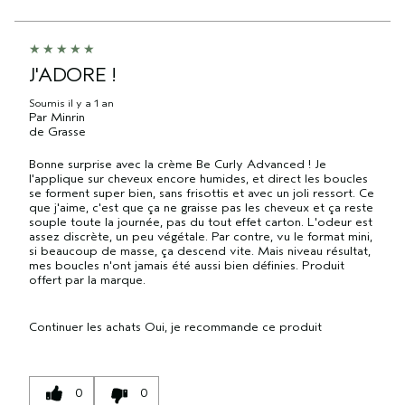
J'ADORE !
Soumis
il y a 1 an
Par
Minrin
de
Grasse
Bonne surprise avec la crème Be Curly Advanced ! Je
l'applique sur cheveux encore humides, et direct les boucles
se forment super bien, sans frisottis et avec un joli ressort. Ce
que j'aime, c'est que ça ne graisse pas les cheveux et ça reste
souple toute la journée, pas du tout effet carton. L'odeur est
assez discrète, un peu végétale. Par contre, vu le format mini,
si beaucoup de masse, ça descend vite. Mais niveau résultat,
mes boucles n'ont jamais été aussi bien définies. Produit
offert par la marque.
Continuer les achats
Oui, je recommande ce produit
0
0