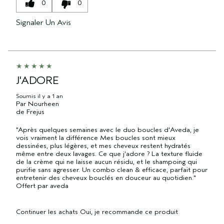
0
0
Signaler Un Avis
J'ADORE
Soumis
il y a 1 an
Par
Nourheen
de
Frejus
"Après quelques semaines avec le duo boucles d'Aveda, je
vois vraiment la différence Mes boucles sont mieux
dessinées, plus légères, et mes cheveux restent hydratés
même entre deux lavages. Ce que j'adore ? La texture fluide
de la crème qui ne laisse aucun résidu, et le shampoing qui
purifie sans agresser. Un combo clean & efficace, parfait pour
entretenir des cheveux bouclés en douceur au quotidien."
Offert par aveda
Continuer les achats
Oui, je recommande ce produit