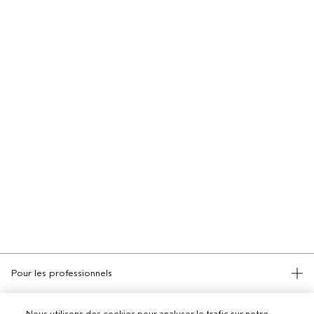
Pour les professionnels
DEVENIR UN SALON AVEDA
Besoin d’aide ?
Nous utilisons des cookies pour analyser le trafic sur notre