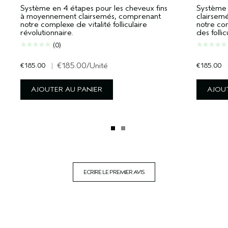
Système en 4 étapes pour les cheveux fins
Système 
à moyennement clairsemés, comprenant
clairsem
notre complexe de vitalité folliculaire
notre com
révolutionnaire.
des follic
(0)
€185.00
|
€185.00
/Unité
€185.00
AJOUTER AU PANIER
AJOUT
ECRIRE LE PREMIER AVIS