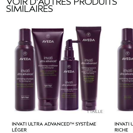
VOIR D'AUTRES PRODUITS
SIMILAIRES
1 TAILLE
INVATI ULTRA ADVANCED™ SYSTÈME
INVATI
LÉGER
RICHE