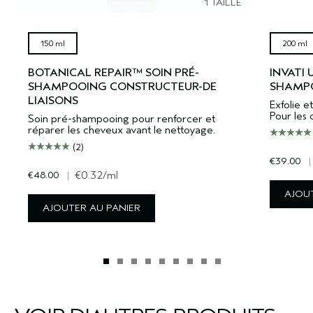
1 TAILLE
150 ml
200 ml
BOTANICAL REPAIR™ SOIN PRÉ-
INVATI
SHAMPOOING CONSTRUCTEUR-DE
SHAMPO
LIAISONS
Exfolie et
Pour les 
Soin pré-shampooing pour renforcer et
réparer les cheveux avant le nettoyage.
(2)
€39.00
|
€48.00
|
€0.32
/ml
AJOUT
AJOUTER AU PANIER