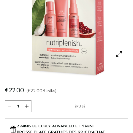
SÉRUM POUR LES CHEVEUX
VOYAGE
ROSEMARY MINT
CUIR CHEVELU SENSIBLE
PURE ABUNDANCE
TOUTES LES COLLECTIONS
€22.00
€22.00
/Unité
ÉPUISÉ
2 MINIS BE CURLY ADVANCED ET 1 MINI
BROSSE PLATE GRATUITS DÈS 99 € D'ACHAT