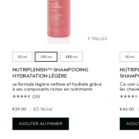
3 TAILLES
50 ml
250 ml
1000 ml
30 ml
NUTRIPLENISH™ SHAMPOOING
NUTRIP
HYDRATATION LÉGÈRE
SHAMPO
sa formule légère nettoie et hydrate grâce
Ce soin 
à ses composants riches en nutriments
les chev
(29)
€39.00
|
€0.16
/ml
€46.00
|
AJOUTER AU PANIER
AJOUT