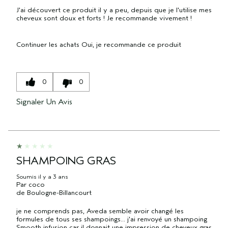
J'ai découvert ce produit il y a peu, depuis que je l'utilise mes
cheveux sont doux et forts ! Je recommande vivement !
Continuer les achats
Oui, je recommande ce produit
0
0
Signaler Un Avis
SHAMPOING GRAS
Soumis
il y a 3 ans
Par
coco
de
Boulogne-Billancourt
je ne comprends pas, Aveda semble avoir changé les
formules de tous ses shampoings... j'ai renvoyé un shampoing
Smooth infusion car il donnait une impression de cheveux gras