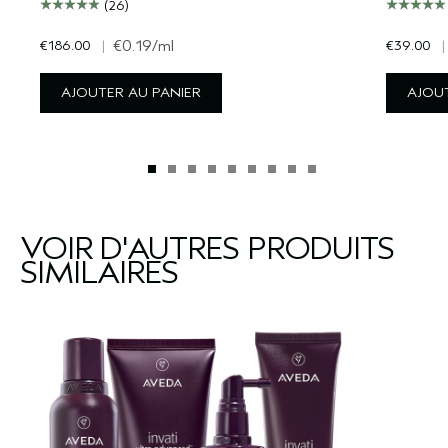
(26)
€186.00
|
€0.19
/ml
€39.00
|
AJOUTER AU PANIER
AJOUT
VOIR D'AUTRES PRODUITS
SIMILAIRES