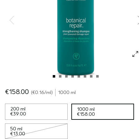
SÉRUM POUR LES CHEVEUX
VOYAGE
ROSEMARY MINT
CUIR CHEVELU SENSIBLE
PURE ABUNDANCE
TOUTES LES COLLECTIONS
€158.00
€0.16
/ml
1000 ml
200 ml
1000 ml
€39.00
€158.00
50 ml
€13.00