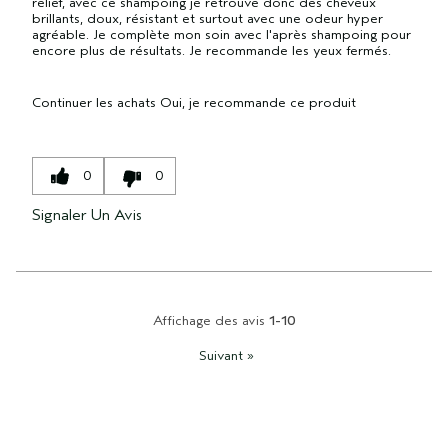
relief, avec ce shampoing je retrouve donc des cheveux
brillants, doux, résistant et surtout avec une odeur hyper
agréable. Je complète mon soin avec l'après shampoing pour
encore plus de résultats. Je recommande les yeux fermés.
Continuer les achats
Oui, je recommande ce produit
0
0
Signaler Un Avis
Affichage des avis
1-10
Suivant
»