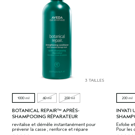
3 TAILLES
1000 ml
40 ml
200 ml
200 ml
BOTANICAL REPAIR™ APRÈS-
INVATI
SHAMPOOING RÉPARATEUR
SHAMPO
revitalise et démêle instantanément pour
Exfolie et
prévenir la casse ; renforce et répare
Pour les 