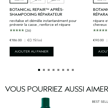
BOTANICAL REPAIR™ APRÈS-
BOTANI
SHAMPOOING RÉPARATEUR
RÉPARA
revitalise et démêle instantanément pour
répare et
prévenir la casse ; renforce et répare
cheveux
(26)
€186.00
|
€0.19
/ml
€90.00
|
AJOUTER AU PANIER
AJOUT
VOUS POURRIEZ AUSSI AIME
BEST SEL