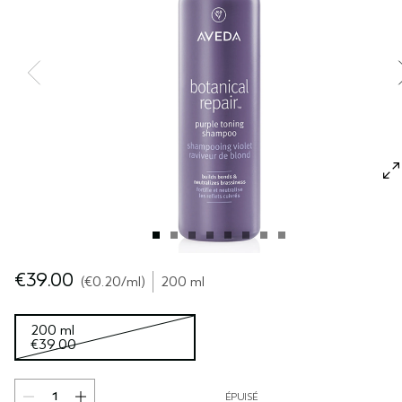
SÉRUM POUR LES CHEVEUX
VOYAGE
ROSEMARY MINT
CUIR CHEVELU SENSIBLE
PURE ABUNDANCE
TOUTES LES COLLECTIONS
€39.00
€0.20
/ml
200 ml
200 ml
€39.00
ÉPUISÉ