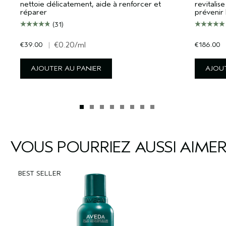
nettoie délicatement, aide à renforcer et
revitali
réparer
prévenir 
(31)
€39.00
|
€0.20
/ml
€186.00
AJOUTER AU PANIER
AJOUT
VOUS POURRIEZ AUSSI AIME
BEST SELLER