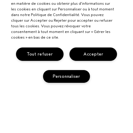
en matière de cookies ou obtenir plus d'informations sur
les cookies en cliquant sur Personnaliser ou à tout moment
dans notre Politique de Confidentialité. Vous pouvez
cliquer sur Accepter ou Rejeter pour accepter ou refuser
tous les cookies. Vous pouvez révoquer votre
consentement à tout moment en cliquant sur « Gérer les
Pour les professionnels
cookies » en bas de ce site.
DEVENIR UN SALON AVEDA
Besoin d’aide ?
Tout refuser
Accepter
APPELEZ LE +33186652316
PARLEZ-NOUS
Politique de confidentialité
RETOURS ET ÉCHANGES
Personnaliser
POLITIQUE DE CONFIDENTIALITÉ
SERVICE CLIENT
CONDITIONS GÉNÉRALES
CONTACTER LE FABRICANT
CONDITIONS DE VENTE
COMMENT RECYCLER LES PRODUITS
POLITIQUE RELATIVE AUX COOKIES
GÉRER LES COOKIES
ACCESSIBILITÉ
ÉPUISÉ
SUIVRE MA COMMANDE
© Aveda Corp.