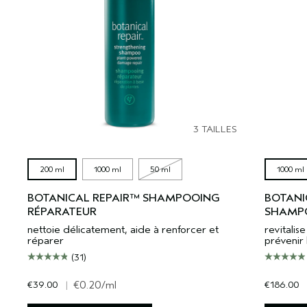
3 TAILLES
200 ml
1000 ml
50 ml
1000 ml
BOTANICAL REPAIR™ SHAMPOOING
BOTANI
RÉPARATEUR
SHAMPO
nettoie délicatement, aide à renforcer et
revitali
réparer
prévenir 
(31)
€39.00
|
€0.20
/ml
€186.00