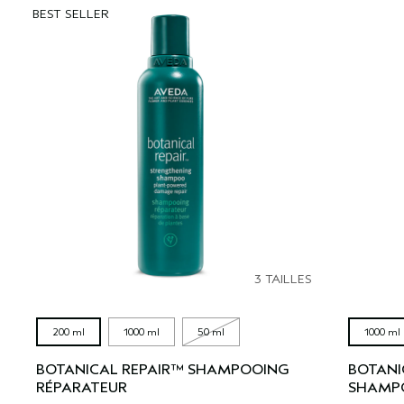
BEST SELLER
3 TAILLES
200 ml
1000 ml
50 ml
1000 ml
BOTANICAL REPAIR™ SHAMPOOING
BOTANI
RÉPARATEUR
SHAMPO