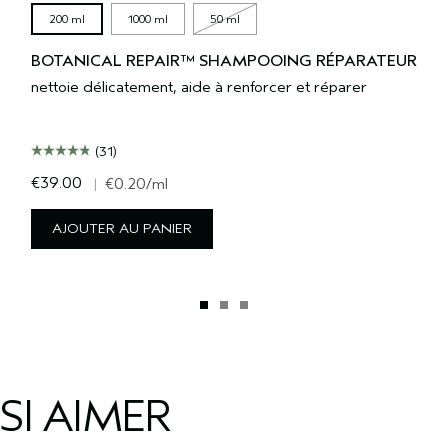
200 ml
1000 ml
50 ml
BOTANICAL REPAIR™ SHAMPOOING RÉPARATEUR
nettoie délicatement, aide à renforcer et réparer
(31)
€39.00
|
€0.20
/ml
AJOUTER AU PANIER
SI AIMER