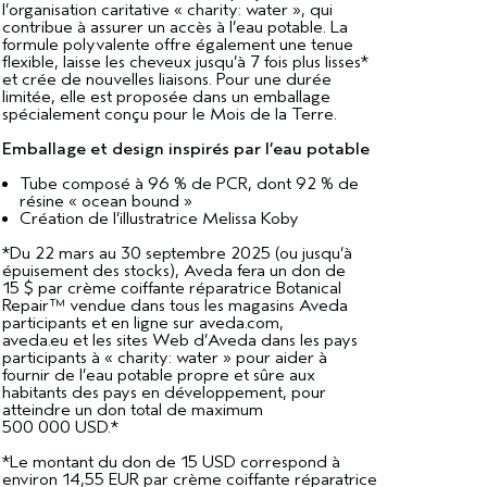
l’organisation caritative « charity: water », qui
contribue à assurer un accès à l’eau potable. La
formule polyvalente offre également une tenue
flexible, laisse les cheveux jusqu’à 7 fois plus lisses*
et crée de nouvelles liaisons. Pour une durée
limitée, elle est proposée dans un emballage
spécialement conçu pour le Mois de la Terre.
Emballage et design inspirés par l’eau potable
Tube composé à 96 % de PCR, dont 92 % de
résine « ocean bound »
Création de l’illustratrice Melissa Koby
*Du 22 mars au 30 septembre 2025 (ou jusqu’à
épuisement des stocks), Aveda fera un don de
15 $ par crème coiffante réparatrice Botanical
Repair™ vendue dans tous les magasins Aveda
participants et en ligne sur aveda.com,
aveda.eu et les sites Web d’Aveda dans les pays
participants à « charity: water » pour aider à
fournir de l’eau potable propre et sûre aux
habitants des pays en développement, pour
atteindre un don total de maximum
500 000 USD.*
*Le montant du don de 15 USD correspond à
environ 14,55 EUR par crème coiffante réparatrice