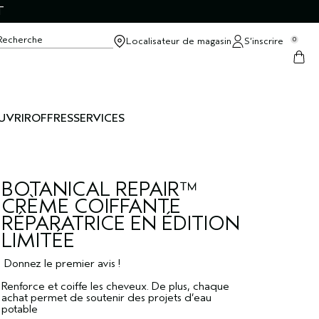
T
Recherche
Localisateur de magasin
S’inscrire
0
UVRIR
OFFRES
SERVICES
BOTANICAL REPAIR™
CRÈME COIFFANTE
RÉPARATRICE EN ÉDITION
LIMITÉE
Donnez le premier avis !
Renforce et coiffe les cheveux. De plus, chaque
achat permet de soutenir des projets d’eau
potable