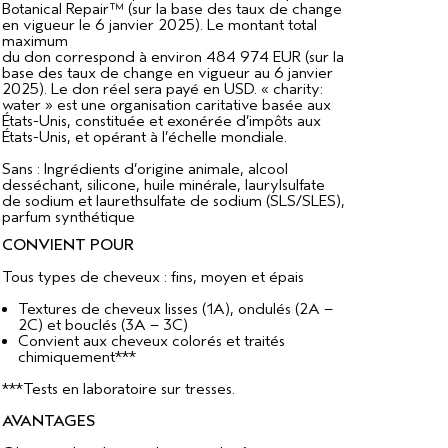
Botanical Repair™ (sur la base des taux de change
en vigueur le 6 janvier 2025). Le montant total
maximum
du don correspond à environ 484 974 EUR (sur la
base des taux de change en vigueur au 6 janvier
2025). Le don réel sera payé en USD. « charity:
water » est une organisation caritative basée aux
États-Unis, constituée et exonérée d’impôts aux
États-Unis, et opérant à l’échelle mondiale.
Sans : Ingrédients d’origine animale, alcool
desséchant, silicone, huile minérale, laurylsulfate
de sodium et laurethsulfate de sodium (SLS/SLES),
parfum synthétique
CONVIENT POUR
Tous types de cheveux : fins, moyen et épais
Textures de cheveux lisses (1A), ondulés (2A –
2C) et bouclés (3A – 3C)
Convient aux cheveux colorés et traités
chimiquement***
***Tests en laboratoire sur tresses.
AVANTAGES