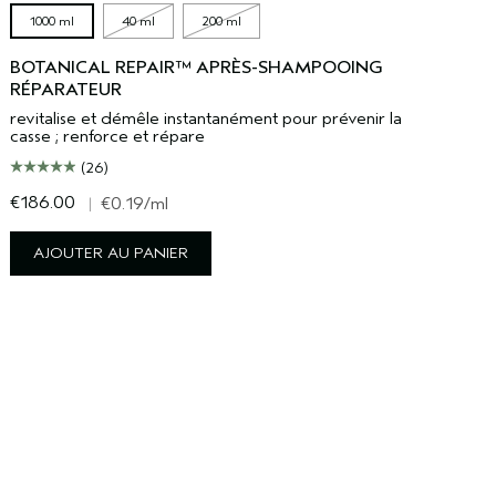
1000 ml
40 ml
200 ml
BOTANICAL REPAIR™ APRÈS-SHAMPOOING
RÉPARATEUR
revitalise et démêle instantanément pour prévenir la
casse ; renforce et répare
(26)
€186.00
€
|
€0.19
/ml
AJOUTER AU PANIER