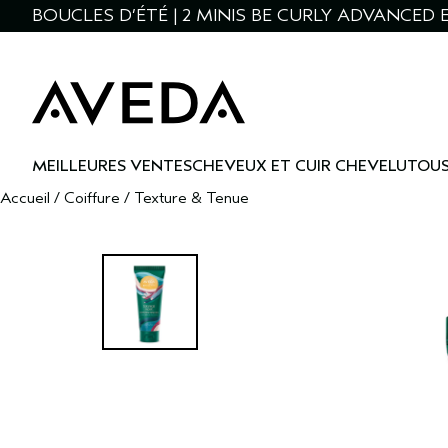
BOUCLES D’ÉTÉ | 2 MINIS BE CURLY ADVANCED E
MEILLEURES VENTES
CHEVEUX ET CUIR CHEVELU
TOUS
Accueil
/
Coiffure
/
Texture & Tenue