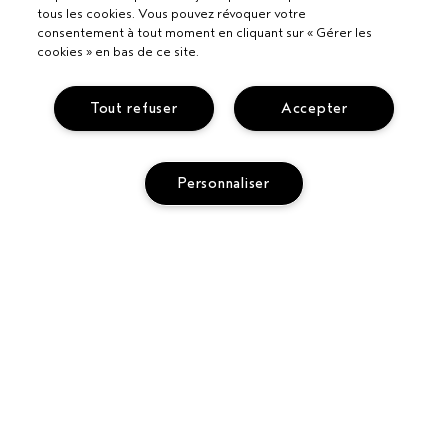
tous les cookies. Vous pouvez révoquer votre
consentement à tout moment en cliquant sur « Gérer les
cookies » en bas de ce site.
Tout refuser
Accepter
Personnaliser
Pour les professionnels
DEVENIR UN SALON AVEDA
Besoin d’aide ?
APPELEZ LE +33186652316
PARLEZ-NOUS
Politique de confidentialité
RETOURS ET ÉCHANGES
POLITIQUE DE CONFIDENTIALITÉ
SERVICE CLIENT
CONDITIONS GÉNÉRALES
CONTACTER LE FABRICANT
CONDITIONS DE VENTE
COMMENT RECYCLER LES PRODUITS
POLITIQUE RELATIVE AUX COOKIES
GÉRER LES COOKIES