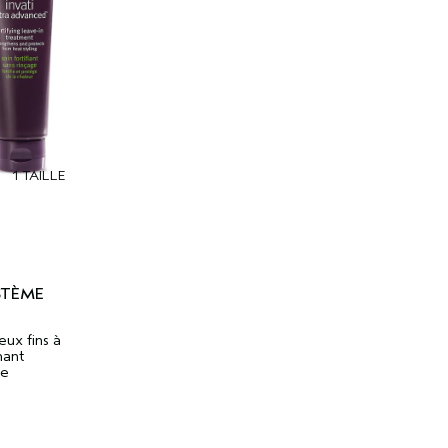
1 TAILLE
STÈME
ux fins à
nant
re