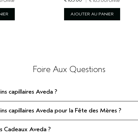
€185.00
0
/Unité
|
€185.00
/Unité
NIER
AJOUTER AU PANIER
Foire Aux Questions
ns capillaires Aveda ?
ns capillaires Aveda pour la Fête des Mères ?
ets Cadeaux Aveda ?