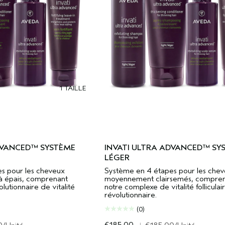
1 TAILLE
DVANCED™ SYSTÈME
INVATI ULTRA ADVANCED™ SY
LÉGER
s pour les cheveux
Système en 4 étapes pour les cheve
à épais, comprenant
moyennement clairsemés, compre
lutionnaire de vitalité
notre complexe de vitalité folliculai
révolutionnaire.
(0)