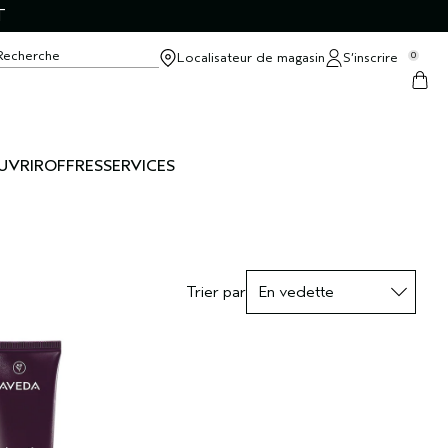
T
Recherche
Localisateur de magasin
S’inscrire
0
UVRIR
OFFRES
SERVICES
Trier par