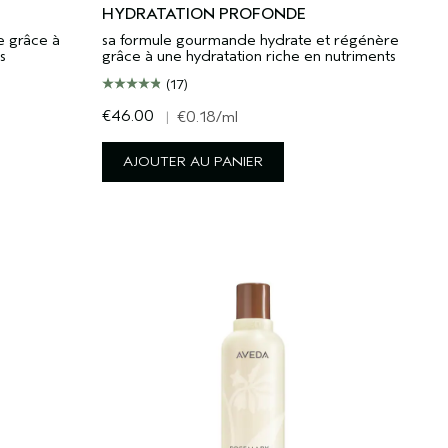
HYDRATATION PROFONDE
e grâce à
sa formule gourmande hydrate et régénère
s
grâce à une hydratation riche en nutriments
(17)
€46.00
|
€0.18
/ml
AJOUTER AU PANIER