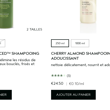
2 TAILLES
l
250 ml
1000 ml
NCED™ SHAMPOOING
CHERRY ALMOND SHAMPOOI
ADOUCISSANT
élimine les résidus de
eux bouclés, frisés et
nettoie délicatement, nourrit et ad
(3)
€24.50
l
|
€0.10
/ml
NIER
AJOUTER AU PANIER