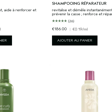
SHAMPOOING RÉPARATEUR
t, aide à renforcer et
revitalise et démêle instantanémen
prévenir la casse ; renforce et répa
(26)
€186.00
l
|
€0.19
/ml
NIER
AJOUTER AU PANIER