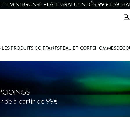
T 1 MINI BROSSE PLATE GRATUITS DÈS 99 € D'ACHA
 LES PRODUITS COIFFANTS
PEAU ET CORPS
HOMMES
DÉCO
POOINGS
nde à partir de 99€