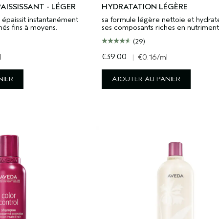
ISSISSANT - LÉGER
HYDRATATION LÉGÈRE
 épaissit instantanément
sa formule légère nettoie et hydrat
més fins à moyens.
ses composants riches en nutriment
(29)
€39.00
l
|
€0.16
/ml
NIER
AJOUTER AU PANIER