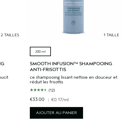
2 TAILLES
1 TAILLE
200 ml
NG
SMOOTH INFUSION™ SHAMPOOING
ANTI-FRISOTTIS
oucit
ce shampooing lissant nettoie en douceur et
réduit les frisottis
(12)
€33.00
|
€0.17
/ml
AJOUTER AU PANIER