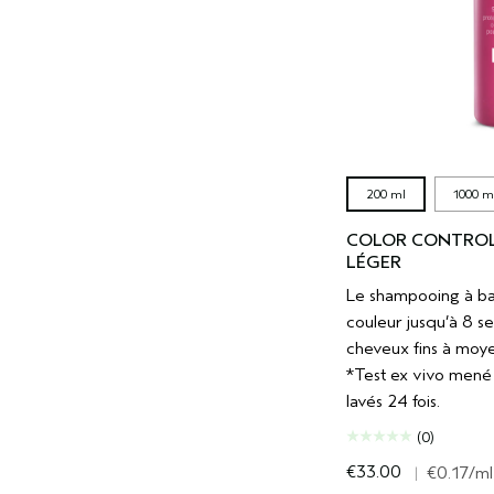
200 ml
1000 m
COLOR CONTRO
LÉGER
Le shampooing à ba
couleur jusqu’à 8 se
cheveux fins à moye
*Test ex vivo mené 
lavés 24 fois.
(0)
€33.00
|
€0.17
/ml