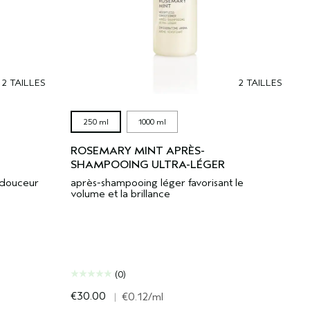
2 TAILLES
2 TAILLES
250 ml
1000 ml
ROSEMARY MINT APRÈS-
SHAMPOOING ULTRA-LÉGER
 douceur
après-shampooing léger favorisant le
volume et la brillance
(0)
€30.00
|
€0.12
/ml