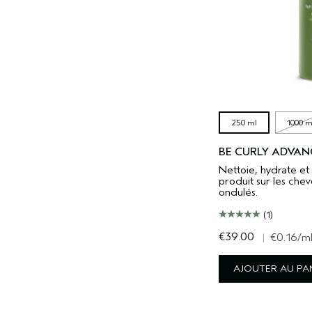
250 ml
1000 m
BE CURLY ADVA
Nettoie, hydrate et 
produit sur les chev
ondulés.
(1)
€39.00
|
€0.16
/m
AJOUTER AU PA