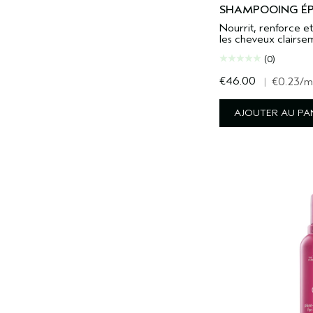
SHAMPOOING ÉPA
Nourrit, renforce et
les cheveux clairse
(0)
€46.00
|
€0.23
/m
AJOUTER AU PA