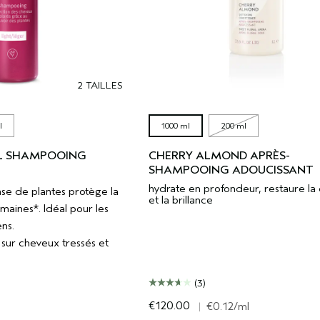
2 TAILLES
l
1000 ml
200 ml
L SHAMPOOING
CHERRY ALMOND APRÈS-
SHAMPOOING ADOUCISSANT
hydrate en profondeur, restaure la
se de plantes protège la
et la brillance
maines*. Idéal pour les
ns.
sur cheveux tressés et
(3)
€120.00
|
€0.12
/ml