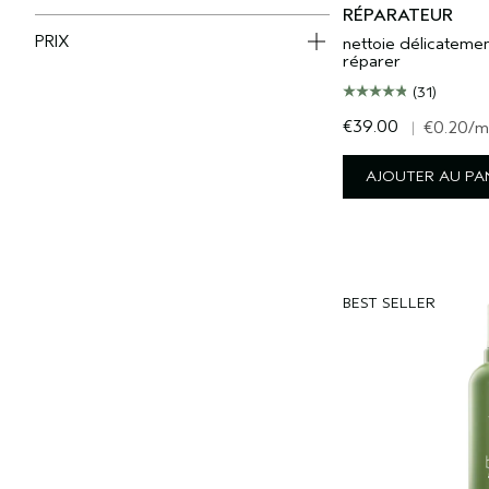
RÉPARATEUR
PRIX
nettoie délicatemen
réparer
(31)
€39.00
|
€0.20
/m
AJOUTER AU PA
BEST SELLER