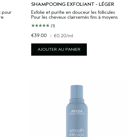
SHAMPOOING EXFOLIANT - LÉGER
t pour
Exfolie et purifie en douceur les follicules.
re
Pour les cheveux clairsemés fins à moyens.
(1)
€39.00
|
€0.20
/ml
AJOUTER AU PANIER