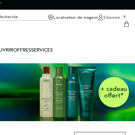
T
Recherche
Localisateur de magasin
S’inscrire
0
UVRIR
OFFRES
SERVICES