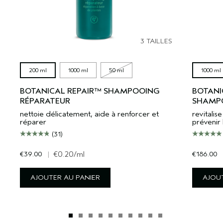
3 TAILLES
200 ml
1000 ml
50 ml
1000 ml
BOTANICAL REPAIR™ SHAMPOOING
BOTANI
RÉPARATEUR
SHAMPO
nettoie délicatement, aide à renforcer et
revitali
réparer
prévenir 
(31)
€39.00
|
€0.20
/ml
€186.00
AJOUTER AU PANIER
AJOUT