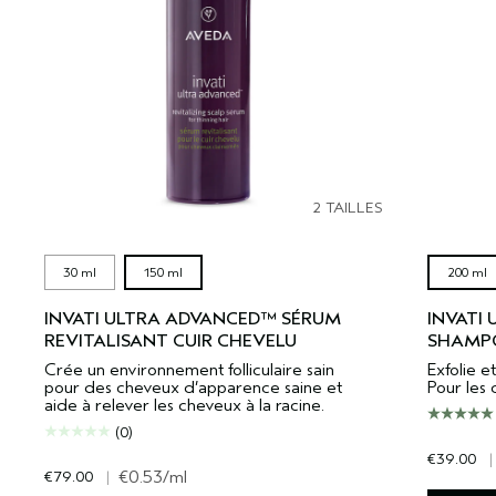
2 TAILLES
30 ml
150 ml
200 ml
INVATI ULTRA ADVANCED™ SÉRUM
INVATI
REVITALISANT CUIR CHEVELU
SHAMPO
Crée un environnement folliculaire sain
Exfolie et
pour des cheveux d’apparence saine et
Pour les 
aide à relever les cheveux à la racine.
(0)
€39.00
|
€79.00
|
€0.53
/ml