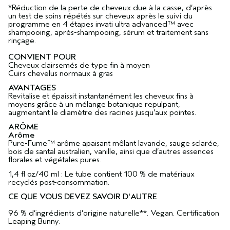
*Réduction de la perte de cheveux due à la casse, d’après
un test de soins répétés sur cheveux après le suivi du
programme en 4 étapes invati ultra advanced™ avec
shampooing, après-shampooing, sérum et traitement sans
rinçage.
CONVIENT POUR
Cheveux clairsemés de type fin à moyen
Cuirs chevelus normaux à gras
AVANTAGES
Revitalise et épaissit instantanément les cheveux fins à
moyens grâce à un mélange botanique repulpant,
augmentant le diamètre des racines jusqu’aux pointes.
ARÔME
Arôme
Pure-Fume™ arôme apaisant mêlant lavande, sauge sclarée,
bois de santal australien, vanille, ainsi que d’autres essences
florales et végétales pures.
1,4 fl oz/40 ml : Le tube contient 100 % de matériaux
recyclés post-consommation.
CE QUE VOUS DEVEZ SAVOIR D'AUTRE
96 % d’ingrédients d’origine naturelle**. Vegan. Certification
Leaping Bunny.