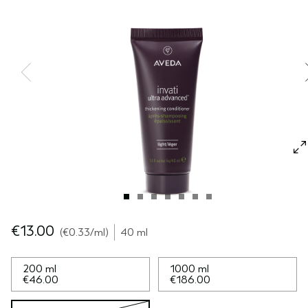
SÉRUM POUR LES CHEVEUX
VOYAGE
ROSEMARY MINT
CUIR CHEVELU SENSIBLE
PURE ABUNDANCE
TOUTES LES COLLECTIONS
€13.00
€0.33
/ml
40 ml
200 ml
1000 ml
€46.00
€186.00