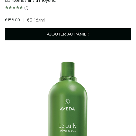
clairsemés fins à moyens.
(1)
€158.00
|
€0.16
/ml
AJOUTER AU PANIER