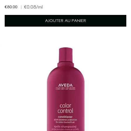
€80.00
|
€0.08
/ml
AJOUTER AU PANIER