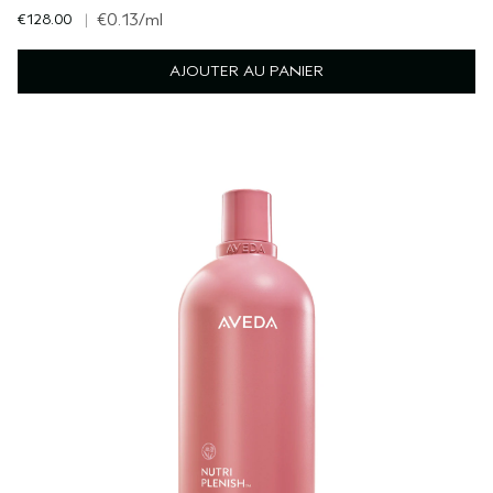
€128.00
|
€0.13
/ml
AJOUTER AU PANIER