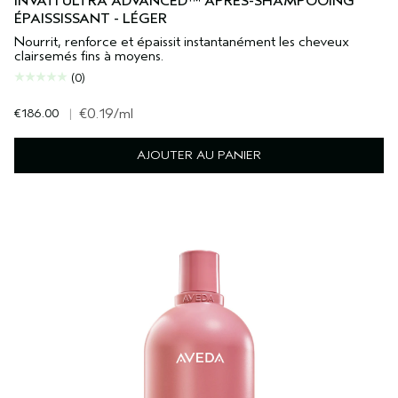
INVATI ULTRA ADVANCED™ APRÈS-SHAMPOOING
ÉPAISSISSANT - LÉGER
Nourrit, renforce et épaissit instantanément les cheveux
clairsemés fins à moyens.
(0)
€186.00
|
€0.19
/ml
AJOUTER AU PANIER