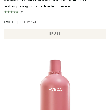
le shampooing doux nettoie les cheveux
(11)
€80.00
|
€0.08
/ml
ÉPUISÉ