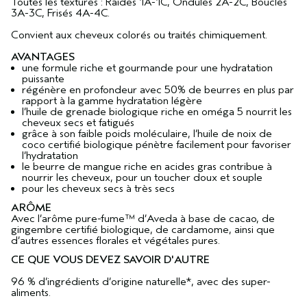
Toutes les textures : Raides 1A-1C, Ondulés 2A-2C, Bouclés
3A-3C, Frisés 4A-4C.
Convient aux cheveux colorés ou traités chimiquement.
AVANTAGES
une formule riche et gourmande pour une hydratation
puissante
régénère en profondeur avec 50% de beurres en plus par
rapport à la gamme hydratation légère
l’huile de grenade biologique riche en oméga 5 nourrit les
cheveux secs et fatigués
grâce à son faible poids moléculaire, l’huile de noix de
coco certifié biologique pénètre facilement pour favoriser
l’hydratation
le beurre de mangue riche en acides gras contribue à
nourrir les cheveux, pour un toucher doux et souple
pour les cheveux secs à très secs
ARÔME
Avec l’arôme pure-fume™ d’Aveda à base de cacao, de
gingembre certifié biologique, de cardamome, ainsi que
d’autres essences florales et végétales pures.
CE QUE VOUS DEVEZ SAVOIR D'AUTRE
96 % d’ingrédients d’origine naturelle*, avec des super-
aliments.