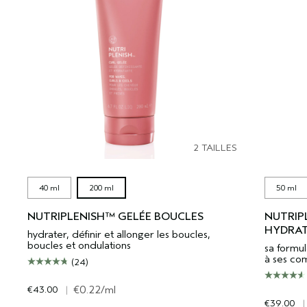
2 TAILLES
40 ml
200 ml
50 ml
NUTRIPLENISH™ GELÉE BOUCLES
NUTRIP
HYDRAT
hydrater, définir et allonger les boucles,
boucles et ondulations
sa formul
à ses co
(24)
€43.00
|
€0.22
/ml
€39.00
|