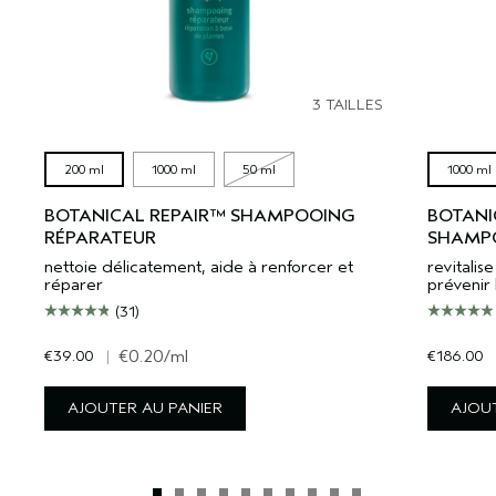
3 TAILLES
200 ml
1000 ml
50 ml
1000 ml
BOTANICAL REPAIR™ SHAMPOOING
BOTANI
RÉPARATEUR
SHAMPO
nettoie délicatement, aide à renforcer et
revitali
réparer
prévenir 
(31)
€39.00
|
€0.20
/ml
€186.00
AJOUTER AU PANIER
AJOUT