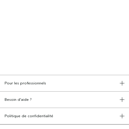
Pour les professionnels
DEVENIR UN SALON AVEDA
Besoin d’aide ?
APPELEZ LE +33186652316
PARLEZ-NOUS
Politique de confidentialité
RETOURS ET ÉCHANGES
POLITIQUE DE CONFIDENTIALITÉ
SERVICE CLIENT