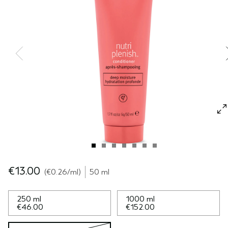
SÉRUM POUR LES CHEVEUX
VOYAGE
ROSEMARY MINT
CUIR CHEVELU SENSIBLE
PURE ABUNDANCE
TOUTES LES COLLECTIONS
€13.00
€0.26
/ml
50 ml
250 ml
1000 ml
€46.00
€152.00