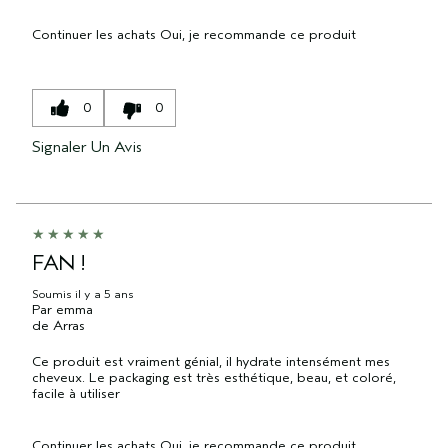
Continuer les achats
Oui, je recommande ce produit
0
0
Signaler Un Avis
FAN !
Soumis
il y a 5 ans
Par
emma
de
Arras
Ce produit est vraiment génial, il hydrate intensément mes
cheveux. Le packaging est très esthétique, beau, et coloré,
facile à utiliser
Continuer les achats
Oui, je recommande ce produit