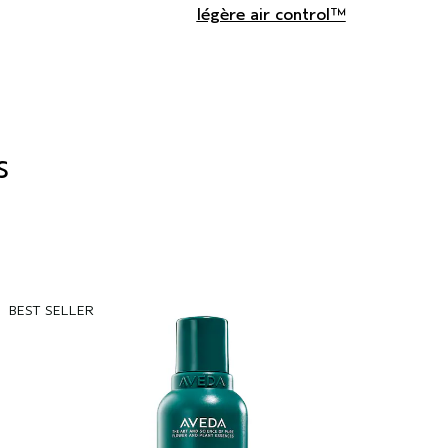
légère air control™
s
BEST SELLER
B
R
r
c