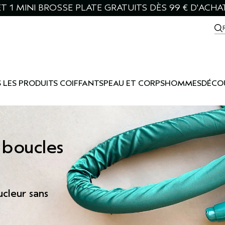
T 1 MINI BROSSE PLATE GRATUITS DÈS 99 € D'ACHA
 LES PRODUITS COIFFANTS
PEAU ET CORPS
HOMMES
DÉCO
 boucles
cleur sans