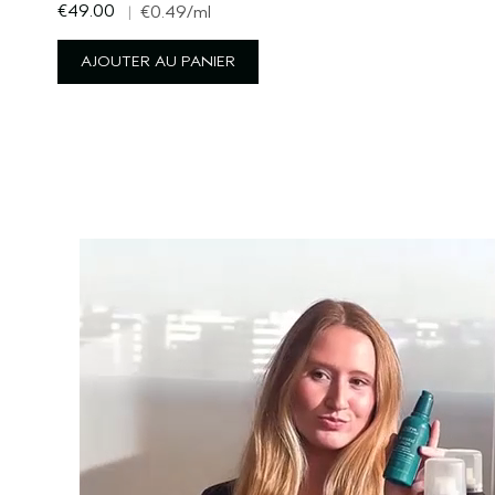
€49.00
|
€0.49
/ml
AJOUTER AU PANIER