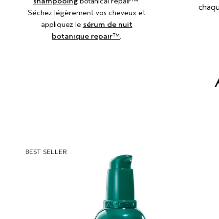
shampooing
botanical repair™.
chaqu
Séchez légèrement vos cheveux et
appliquez le
sérum de nuit
botanique repair™
.
BEST SELLER