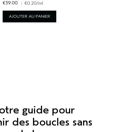
€39.00
€
|
€0.20
/ml
AJOUTER AU PANIER
otre guide pour
ir des boucles sans