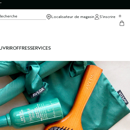
T
Recherche
Localisateur de magasin
S’inscrire
0
UVRIR
OFFRES
SERVICES