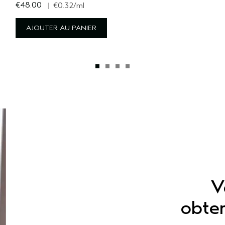
€48.00
|
€0.32
/ml
AJOUTER AU PANIER
V
obten