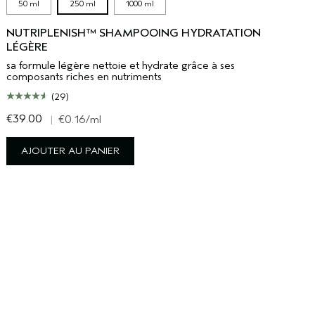
50 ml
250 ml
1000 ml
NUTRIPLENISH™ SHAMPOOING HYDRATATION
LÉGÈRE
sa formule légère nettoie et hydrate grâce à ses
composants riches en nutriments
(29)
€39.00
€
|
€0.16
/ml
AJOUTER AU PANIER