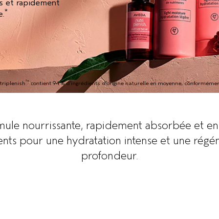
ts et rapidement
*
e.
™
triplenish
contient 94 % d’ingrédients d’origine naturelle en moyenne, conformém
ule nourrissante, rapidement absorbée et en
nts pour une hydratation intense et une régé
profondeur.