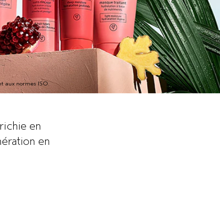
ent aux normes ISO.
richie en
nération en