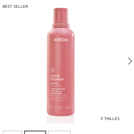
BEST SELLER
N
H
s
c
3 TAILLES