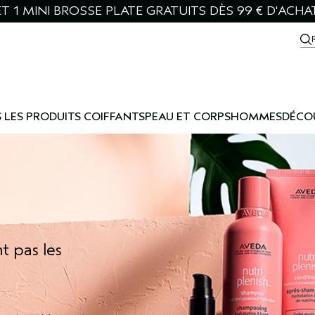
T 1 MINI BROSSE PLATE GRATUITS DÈS 99 € D'ACHA
 LES PRODUITS COIFFANTS
PEAU ET CORPS
HOMMES
DÉCO
t pas les