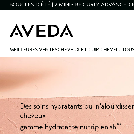
BOUCLES D’ÉTÉ | 2 MINIS BE CURLY ADVANCED E
MEILLEURES VENTES
CHEVEUX ET CUIR CHEVELU
TOUS
Des soins hydratants qui n’alourdissen
cheveux
™
gamme hydratante nutriplenish