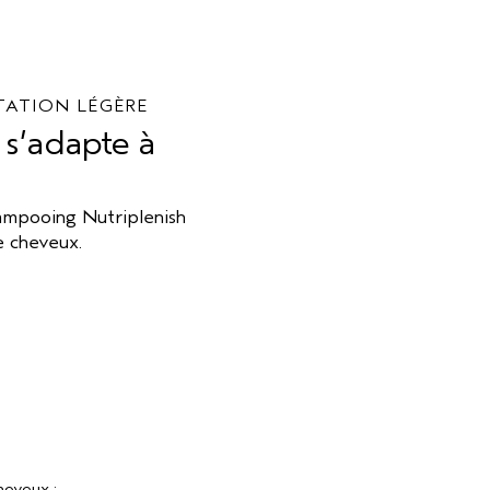
ATION LÉGÈRE
 s’adapte à
ampooing Nutriplenish
e cheveux.
heveux :