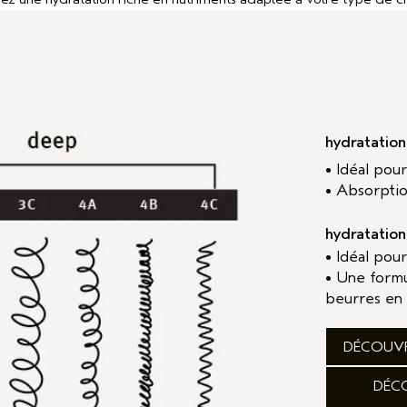
hydratation
• Idéal pou
• Absorptio
hydratatio
• Idéal pou
• Une form
beurres en 
DÉCOUVR
DÉC