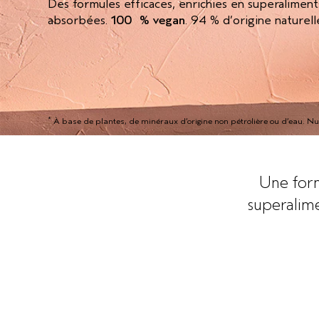
Des formules efficaces, enrichies en superalimen
absorbées.
100 % vegan
. 94 % d’origine naturell
*
À base de plantes, de minéraux d’origine non pétrolière ou d’eau. Nu
Une form
superalime