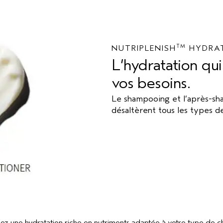
TM
NUTRIPLENISH
HYDRAT
L’hydratation qui
vos besoins.
Le shampooing et l’après-sh
désaltèrent tous les types d
sez une hydratation riche en nutriments adaptée à votre type de c