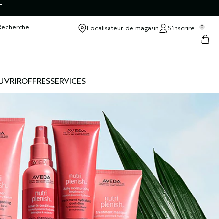
T
Recherche
Localisateur de magasin
S’inscrire
0
UVRIR
OFFRES
SERVICES