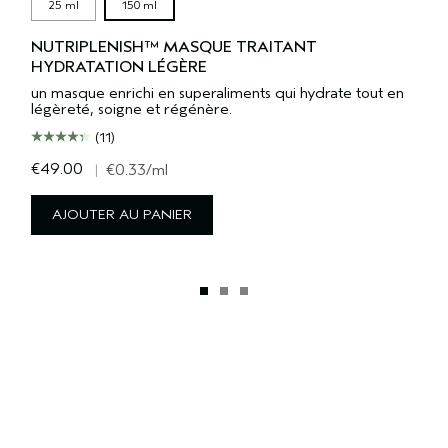
25 ml
150 ml
NUTRIPLENISH™ MASQUE TRAITANT
HYDRATATION LÉGÈRE
un masque enrichi en superaliments qui hydrate tout en
légèreté, soigne et régénère.
(11)
€49.00
|
€0.33
/ml
AJOUTER AU PANIER