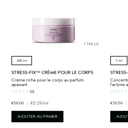
1 TAILLE
200 ml
7 ml
STRESS-FIX™ CRÈME POUR LE CORPS
STRESS
Crème riche pour le corps au parfum
Concentré
apaisant
l’arôme a
(0)
€58.00
|
€0.29
/ml
€30.50
|
AJOUTER AU PANIER
AJOUT