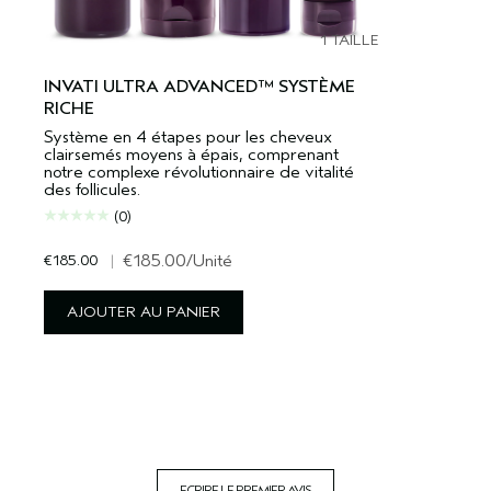
1 TAILLE
INVATI ULTRA ADVANCED™ SYSTÈME
RICHE
Système en 4 étapes pour les cheveux
clairsemés moyens à épais, comprenant
notre complexe révolutionnaire de vitalité
des follicules.
(0)
€185.00
|
€185.00
/Unité
AJOUTER AU PANIER
ECRIRE LE PREMIER AVIS