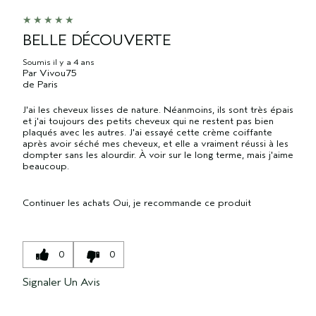
BELLE DÉCOUVERTE
Soumis
il y a 4 ans
Par
Vivou75
de
Paris
J'ai les cheveux lisses de nature. Néanmoins, ils sont très épais
et j'ai toujours des petits cheveux qui ne restent pas bien
plaqués avec les autres. J'ai essayé cette crème coiffante
après avoir séché mes cheveux, et elle a vraiment réussi à les
dompter sans les alourdir. À voir sur le long terme, mais j'aime
beaucoup.
Continuer les achats
Oui, je recommande ce produit
0
0
Signaler Un Avis