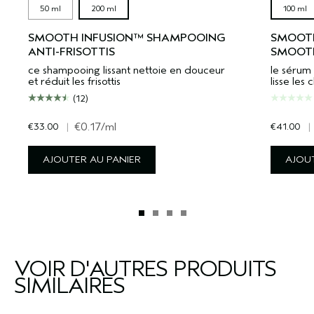
50 ml
200 ml
100 ml
SMOOTH INFUSION™ SHAMPOOING
SMOOTH
ANTI-FRISOTTIS
SMOOT
ce shampooing lissant nettoie en douceur
le sérum 
et réduit les frisottis
lisse les
(12)
€33.00
|
€0.17
/ml
€41.00
|
AJOUTER AU PANIER
AJOUT
VOIR D'AUTRES PRODUITS
SIMILAIRES