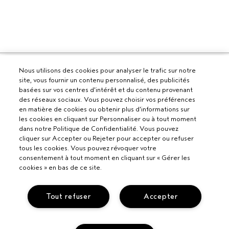
Pour les professionnels
Nous utilisons des cookies pour analyser le trafic sur notre
site, vous fournir un contenu personnalisé, des publicités
DEVENIR UN SALON AVEDA
basées sur vos centres d'intérêt et du contenu provenant
Besoin d’aide ?
des réseaux sociaux. Vous pouvez choisir vos préférences
en matière de cookies ou obtenir plus d'informations sur
APPELEZ LE +33186652316
les cookies en cliquant sur Personnaliser ou à tout moment
PARLEZ-NOUS
Politique de confidentialité
dans notre Politique de Confidentialité. Vous pouvez
RETOURS ET ÉCHANGES
cliquer sur Accepter ou Rejeter pour accepter ou refuser
POLITIQUE DE CONFIDENTIALITÉ
SERVICE CLIENT
tous les cookies. Vous pouvez révoquer votre
CONDITIONS GÉNÉRALES
CONTACTER LE FABRICANT
consentement à tout moment en cliquant sur « Gérer les
CONDITIONS DE VENTE
COMMENT RECYCLER LES PRODUITS
cookies » en bas de ce site.
POLITIQUE RELATIVE AUX COOKIES
GÉRER LES COOKIES
ACCESSIBILITÉ
SUIVRE MA COMMANDE
Tout refuser
Accepter
© Aveda Corp.