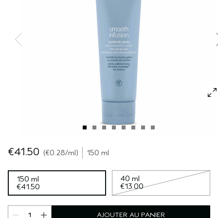
SÉRUM POUR LES CHEVEUX
VOYAGE
ROSEMARY MINT
CUIR CHEVELU SENSIBLE
PURE ABUNDANCE
TOUTES LES COLLECTIONS
€41.50
€0.28
/ml
150 ml
40 ml
150 ml
€13.00
€41.50
AJOUTER AU PANIER