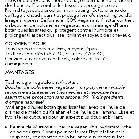
frisés et bouclés, sans altérer de façon permanente le dessin
des boucles. Elle combat les frisottis et protège contre
l’humidité jusqu’au prochain shampooing. Cette crème de
coiffage à chaud nourrit et protège lors d’un brushing ou d’un
lissage silk press. Sa formule 100% vegan anti-frisottis contient
un bouclier de polymères végétaux et un mélange d’huiles
botaniques lissantes qui protègent contre l’humidité et
prolongent l’aspect plus lisse, brillant et soyeux des cheveux.
CONVIENT POUR
Tous types de cheveux : Fins, moyens, épais.
Textures : Bouclés (3A à 3C) et frisés (4A à 4C)
Convient aux cheveux naturels, colorés ou traités
chimiquement.
AVANTAGES
Technologie végétale anti-frisottis :
Bouclier de polymères végétaux : un polymère invisible
recouvre instantanément les mèches et repousse l’eau,
assurant une protection sans silicone. 99 % d’ingrédients
d’origine naturelle\
.
*Mélange d’huiles botaniques lissantes : avec de l’huile de
graines de melon du Kalahari et de l’huile de Tamanu. Lisse et
hydrate les cuticules pour un aspect plus doux et brillant.
Beurre de Murumuru : beurre vegan ultra-hydratant riche
en acides gras. Connu pour restaurer l’hydratation et la
souplesse, et apporter de la brillance aux cheveux très