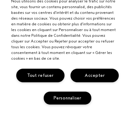
Nous utilisons des cookies pour analyser le trafic sur notre
site, vous fournir un contenu personnalisé, des publicités
basées sur vos centres d'intérêt et du contenu provenant
des réseaux sociaux. Vous pouvez choisir vos préférences
en matière de cookies ou obtenir plus d'informations sur
les cookies en cliquant sur Personnaliser ou à tout moment
dans notre Politique de Confidentialité. Vous pouvez
cliquer sur Accepter ou Rejeter pour accepter ou refuser
tous les cookies. Vous pouvez révoquer votre
consentement à tout moment en cliquant sur « Gérer les
cookies » en bas de ce site.
Tout refuser
Accepter
Pour les professionnels
DEVENIR UN SALON AVEDA
Personnaliser
Besoin d’aide ?
APPELEZ LE +33186652316
PARLEZ-NOUS
Politique de confidentialité
RETOURS ET ÉCHANGES
POLITIQUE DE CONFIDENTIALITÉ
AJOUTER AU PANIER
SERVICE CLIENT
CONDITIONS GÉNÉRALES
CONTACTER LE FABRICANT