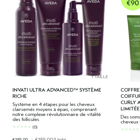
1 TAILLE
INVATI ULTRA ADVANCED™ SYSTÈME
COFFRE
RICHE
COIFFU
CURLY 
Système en 4 étapes pour les cheveux
LIMITÉE
clairsemés moyens à épais, comprenant
notre complexe révolutionnaire de vitalité
Des soins
des follicules.
cheveux b
(0)
€185.00
|
€185.00
/Unité