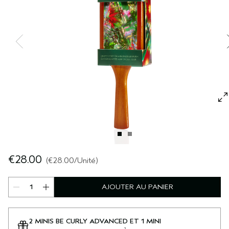
SÉRUM POUR LES CHEVEUX
VOYAGE
ROSEMARY MINT
CUIR CHEVELU SENSIBLE
PURE ABUNDANCE
TOUTES LES COLLECTIONS
€28.00
€28.00
/Unité
AJOUTER AU PANIER
2 MINIS BE CURLY ADVANCED ET 1 MINI