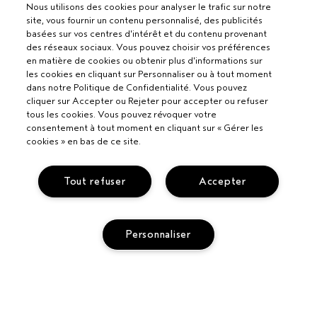
Nous utilisons des cookies pour analyser le trafic sur notre
site, vous fournir un contenu personnalisé, des publicités
basées sur vos centres d'intérêt et du contenu provenant
des réseaux sociaux. Vous pouvez choisir vos préférences
en matière de cookies ou obtenir plus d'informations sur
les cookies en cliquant sur Personnaliser ou à tout moment
dans notre Politique de Confidentialité. Vous pouvez
cliquer sur Accepter ou Rejeter pour accepter ou refuser
tous les cookies. Vous pouvez révoquer votre
consentement à tout moment en cliquant sur « Gérer les
cookies » en bas de ce site.
Pour les professionnels
Tout refuser
Accepter
DEVENIR UN SALON AVEDA
Besoin d’aide ?
Personnaliser
APPELEZ LE +33186652316
PARLEZ-NOUS
Politique de confidentialité
RETOURS ET ÉCHANGES
POLITIQUE DE CONFIDENTIALITÉ
SERVICE CLIENT
CONDITIONS GÉNÉRALES
CONTACTER LE FABRICANT
AJOUTER AU PANIER
CONDITIONS DE VENTE
COMMENT RECYCLER LES PRODUITS