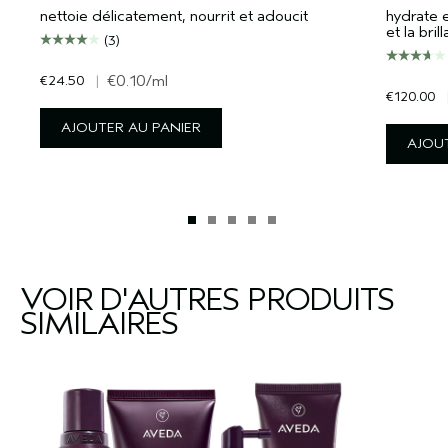
nettoie délicatement, nourrit et adoucit
hydrate 
et la bril
(3)
€24.50
|
€0.10
/ml
€120.00
AJOUTER AU PANIER
AJOUT
VOIR D'AUTRES PRODUITS
SIMILAIRES