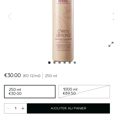
SÉRUM POUR LES CHEVEUX
VOYAGE
ROSEMARY MINT
CUIR CHEVELU SENSIBLE
PURE ABUNDANCE
TOUTES LES COLLECTIONS
€30.00
€0.12
/ml
250 ml
1000 ml
250 ml
€89.50
€30.00
AJOUTER AU PANIER