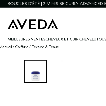
BOUCLES D’ÉTÉ | 2 MINIS BE CURLY ADVANCED E
MEILLEURES VENTES
CHEVEUX ET CUIR CHEVELU
TOUS
Accueil
/
Coiffure
/
Texture & Tenue