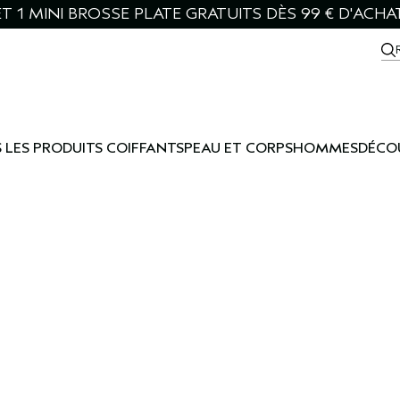
T 1 MINI BROSSE PLATE GRATUITS DÈS 99 € D'ACHA
 LES PRODUITS COIFFANTS
PEAU ET CORPS
HOMMES
DÉCO