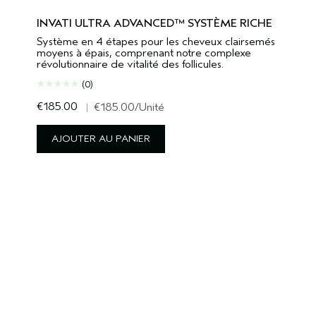
INVATI ULTRA ADVANCED™ SYSTÈME RICHE
Système en 4 étapes pour les cheveux clairsemés
moyens à épais, comprenant notre complexe
révolutionnaire de vitalité des follicules.
(0)
€185.00
|
€185.00
/Unité
AJOUTER AU PANIER