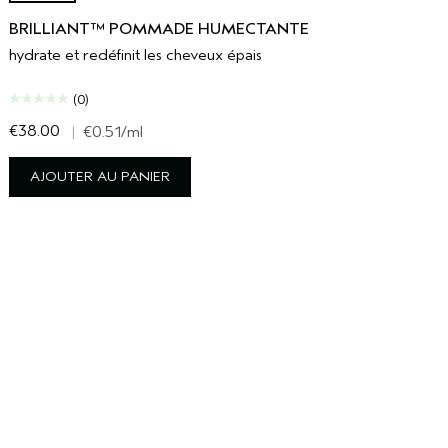
BRILLIANT™ POMMADE HUMECTANTE
hydrate et redéfinit les cheveux épais
(0)
€38.00
€
|
€0.51
/ml
AJOUTER AU PANIER