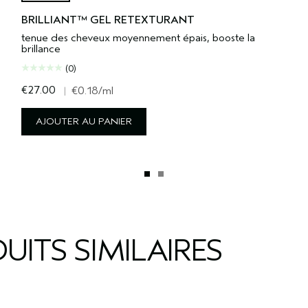
BRILLIANT™ GEL RETEXTURANT
tenue des cheveux moyennement épais, booste la
brillance
(0)
€27.00
|
€0.18
/ml
AJOUTER AU PANIER
UITS SIMILAIRES