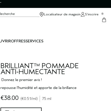
T
Recherche
Localisateur de magasin
S’inscrire
0
UVRIR
OFFRES
SERVICES
BRILLIANT™ POMMADE
ANTI-HUMECTANTE
Donnez le premier avis !
repousse l’humidité et apporte de la brillance
€38.00
€0.51
/ml
75 ml