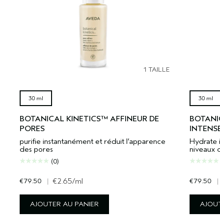
1 TAILLE
30 ml
30 ml
BOTANICAL KINETICS™ AFFINEUR DE
BOTANI
PORES
INTENS
purifie instantanément et réduit l’apparence
Hydrate 
des pores
niveaux 
(0)
€79.50
|
€2.65
/ml
€79.50
|
AJOUTER AU PANIER
AJOUT