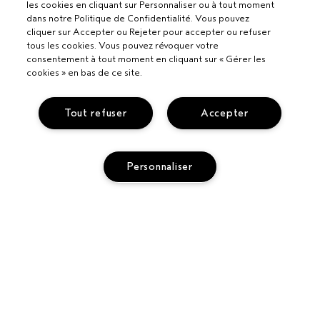
les cookies en cliquant sur Personnaliser ou à tout moment
dans notre Politique de Confidentialité. Vous pouvez
cliquer sur Accepter ou Rejeter pour accepter ou refuser
tous les cookies. Vous pouvez révoquer votre
consentement à tout moment en cliquant sur « Gérer les
cookies » en bas de ce site.
Tout refuser
Accepter
Pour les professionnels
DEVENIR UN SALON AVEDA
Personnaliser
Besoin d’aide ?
APPELEZ LE +33186652316
PARLEZ-NOUS
Politique de confidentialité
RETOURS ET ÉCHANGES
AJOUTER AU PANIER
POLITIQUE DE CONFIDENTIALITÉ
SERVICE CLIENT
CONDITIONS GÉNÉRALES
CONTACTER LE FABRICANT
CONDITIONS DE VENTE
COMMENT RECYCLER LES PRODUITS
POLITIQUE RELATIVE AUX COOKIES
GÉRER LES COOKIES
ACCESSIBILITÉ
SUIVRE MA COMMANDE
© Aveda Corp.