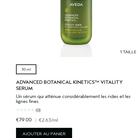
1 TAILLE
30 ml
ADVANCED BOTANICAL KINETICS™ VITALITY
SERUM
Un sérum qui atténue considérablement les rides et les
lignes fines.
(0)
€79.00
|
€2.63
/ml
AJOUTER AU PANIER