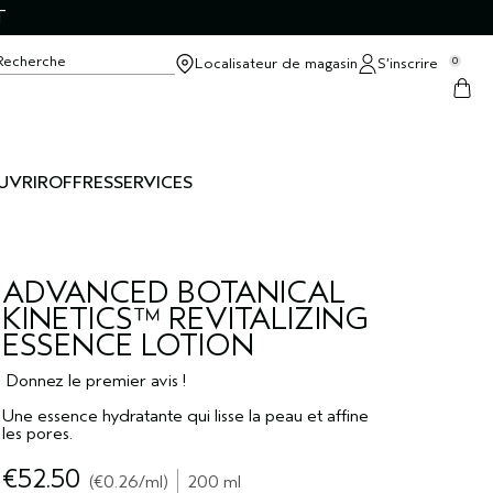
T
Recherche
Localisateur de magasin
S’inscrire
0
UVRIR
OFFRES
SERVICES
ADVANCED BOTANICAL
KINETICS™ REVITALIZING
ESSENCE LOTION
Donnez le premier avis !
Une essence hydratante qui lisse la peau et affine
les pores.
€52.50
€0.26
/ml
200 ml