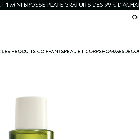
T 1 MINI BROSSE PLATE GRATUITS DÈS 99 € D'ACHA
 LES PRODUITS COIFFANTS
PEAU ET CORPS
HOMMES
DÉCO