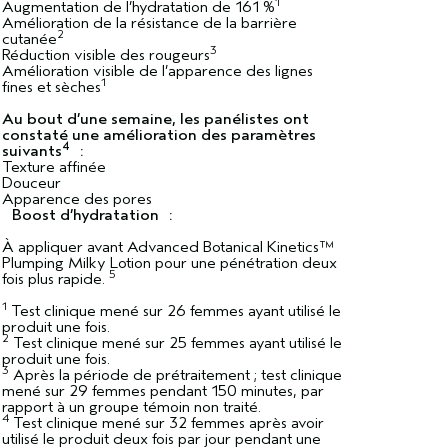
1
Augmentation de l’hydratation de 161 %
Amélioration de la résistance de la barrière
2
cutanée
3
Réduction visible des rougeurs
Amélioration visible de l’apparence des lignes
1
fines et sèches
Au bout d’une semaine, les panélistes ont
constaté une amélioration des paramètres
4
suivants
:
Texture affinée
Douceur
Apparence des pores
Boost d’hydratation :
À appliquer avant Advanced Botanical Kinetics™
Plumping Milky Lotion pour une pénétration deux
5
fois plus rapide.
1
Test clinique mené sur 26 femmes ayant utilisé le
produit une fois.
2
Test clinique mené sur 25 femmes ayant utilisé le
produit une fois.
3
Après la période de prétraitement ; test clinique
mené sur 29 femmes pendant 150 minutes, par
rapport à un groupe témoin non traité.
4
Test clinique mené sur 32 femmes après avoir
utilisé le produit deux fois par jour pendant une