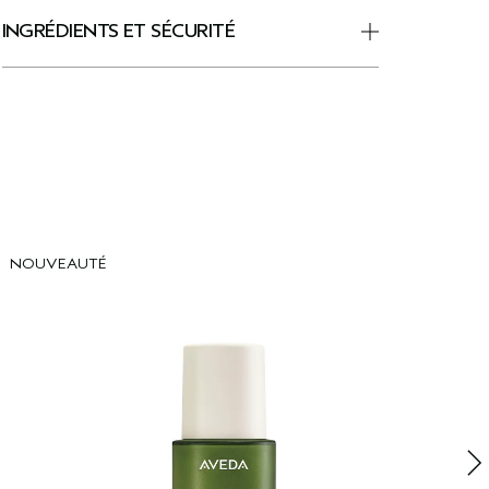
INGRÉDIENTS ET SÉCURITÉ
NOUVEAUTÉ
N
A
P
N
s