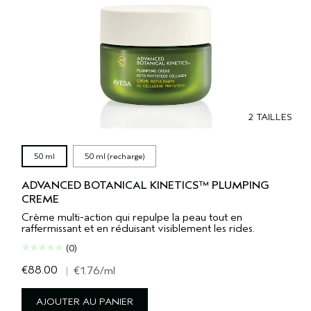
2 TAILLES
50 ml
50 ml (recharge)
ADVANCED BOTANICAL KINETICS™ PLUMPING
CREME
Crème multi-action qui repulpe la peau tout en
raffermissant et en réduisant visiblement les rides.
(0)
€88.00
|
€1.76
/ml
AJOUTER AU PANIER