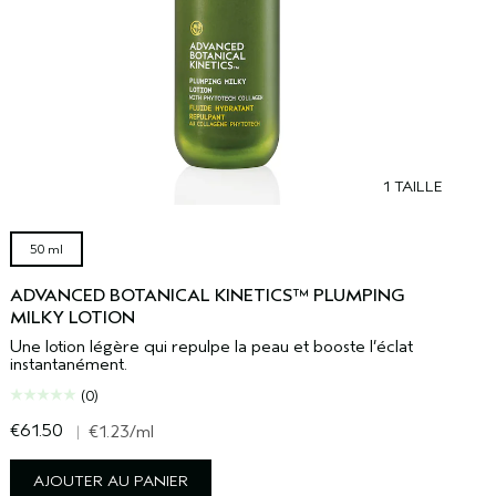
1 TAILLE
50 ml
ADVANCED BOTANICAL KINETICS™ PLUMPING
MILKY LOTION
Une lotion légère qui repulpe la peau et booste l’éclat
instantanément.
(0)
€61.50
€
|
€1.23
/ml
AJOUTER AU PANIER