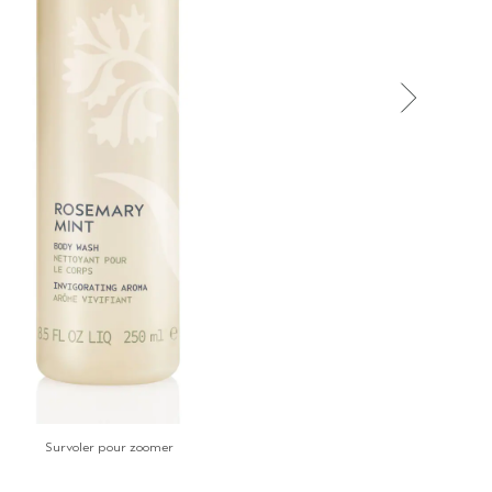
Survoler pour zoomer