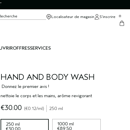
T
Recherche
Localisateur de magasin
S’inscrire
0
UVRIR
OFFRES
SERVICES
HAND AND BODY WASH
Donnez le premier avis !
nettoie le corps et les mains, arôme revigorant
€30.00
€0.12
/ml
250 ml
1000 ml
250 ml
€89.50
€30.00