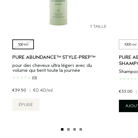
1 TAILLE
100 ml
1000 ml
PURE ABUNDANCE™ STYLE-PREP™
PURE A
SHAMP
pour des cheveux ultra légers avec du
volume qui tient toute la journée
Shampooi
(0)
€39.50
|
€0.40
/ml
€33.00
|
ÉPUISÉ
AJOUT