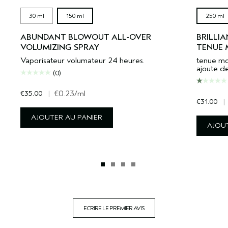
30 ml
150 ml
250 ml
ABUNDANT BLOWOUT ALL-OVER
BRILLI
VOLUMIZING SPRAY
TENUE
Vaporisateur volumateur 24 heures.
tenue mod
ajoute de
(0)
€35.00
|
€0.23
/ml
€31.00
|
AJOUTER AU PANIER
AJOUT
ECRIRE LE PREMIER AVIS