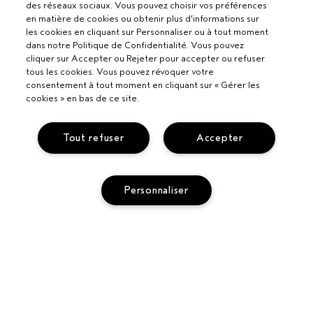
des réseaux sociaux. Vous pouvez choisir vos préférences
en matière de cookies ou obtenir plus d'informations sur
les cookies en cliquant sur Personnaliser ou à tout moment
dans notre Politique de Confidentialité. Vous pouvez
cliquer sur Accepter ou Rejeter pour accepter ou refuser
tous les cookies. Vous pouvez révoquer votre
consentement à tout moment en cliquant sur « Gérer les
cookies » en bas de ce site.
Tout refuser
Accepter
Personnaliser
Pour les professionnels
DEVENIR UN SALON AVEDA
Besoin d’aide ?
APPELEZ LE +33186652316
ÉPUISÉ
PARLEZ-NOUS
Politique de confidentialité
RETOURS ET ÉCHANGES
POLITIQUE DE CONFIDENTIALITÉ
SERVICE CLIENT
CONDITIONS GÉNÉRALES
CONTACTER LE FABRICANT