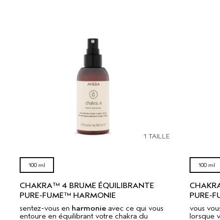
1 TAILLE
100 ml
100 ml
CHAKRA™ 4 BRUME ÉQUILIBRANTE
CHAKRA
PURE-FUME™ HARMONIE
PURE-F
sentez-vous en
harmonie
avec ce qui vous
vous vou
entoure en équilibrant votre chakra du
lorsque 