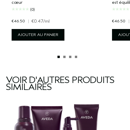
cœur
est équil
(0)
€46.50
|
€0.47
/ml
€46.50
|
AJOUTER AU PANIER
AJOUT
VOIR D'AUTRES PRODUITS
SIMILAIRES