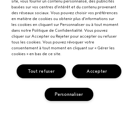
site, vous fournir un contenu personnalisé, des publicités
basées sur vos centres d'intérêt et du contenu provenant
des réseaux sociaux. Vous pouvez choisir vos préférences
en matière de cookies ou obtenir plus d'informations sur
les cookies en cliquant sur Personnaliser ou à tout moment
dans notre Politique de Confidentialité. Vous pouvez
cliquer sur Accepter ou Rejeter pour accepter ou refuser
tous les cookies. Vous pouvez révoquer votre
consentement à tout moment en cliquant sur « Gérer les
cookies » en bas de ce site.
Pour les professionnels
Tout refuser
Accepter
DEVENIR UN SALON AVEDA
Besoin d’aide ?
Personnaliser
APPELEZ LE +33186652316
PARLEZ-NOUS
Politique de confidentialité
RETOURS ET ÉCHANGES
POLITIQUE DE CONFIDENTIALITÉ
SERVICE CLIENT
CONDITIONS GÉNÉRALES
CONTACTER LE FABRICANT
AJOUTER AU PANIER
CONDITIONS DE VENTE
COMMENT BIEN TRIER SES DÉCHETS ?
POLITIQUE RELATIVE AUX COOKIES
GÉRER LES COOKIES