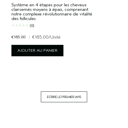
Système en 4 étapes pour les cheveux
clairsemés moyens à épais, comprenant
notre complexe révolutionnaire de vitalité
des follicules.
(0)
€185.00
|
€185.00
/Unité
AJOUTER AU PANIER
ECRIRE LE PREMIER AVIS