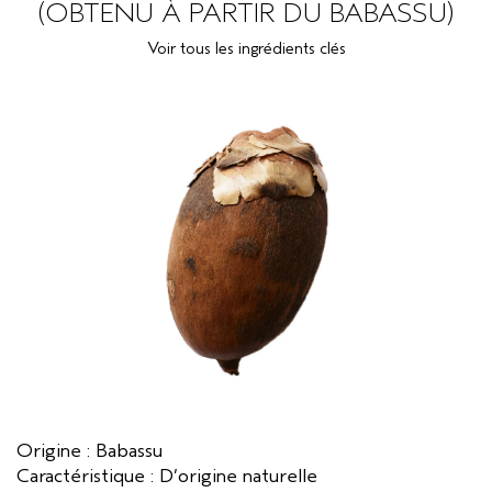
(OBTENU À PARTIR DU BABASSU)
SÉRUM POUR LES CHEVEUX
VOYAGE
ROSEMARY MINT
Voir tous les ingrédients clés
CUIR CHEVELU SENSIBLE
PURE ABUNDANCE
TOUTES LES COLLECTIONS
Origine : Babassu
Caractéristique : D’origine naturelle