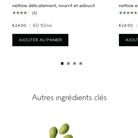
nettoie délicatement, nourrit et adoucit
nettoie 
(3)
€24.50
|
€0.10
/ml
€24.50
|
AJOUTER AU PANIER
AJOUT
Autres ingrédients clés