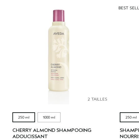
BEST SEL
2 TAILLES
250 ml
1000 ml
250 ml
CHERRY ALMOND SHAMPOOING
SHAMP
ADOUCISSANT
NOURRI