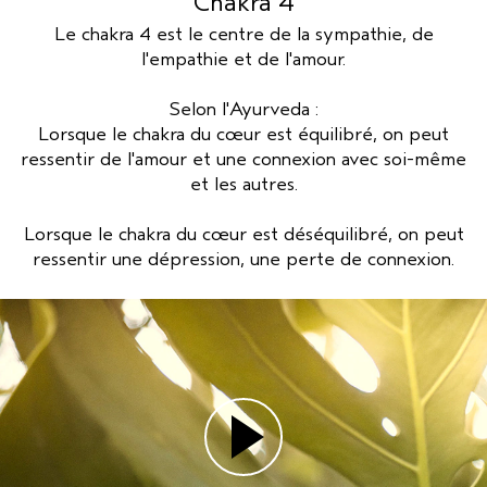
Chakra 4
SÉRUM POUR LES CHEVEUX
VOYAGE
ROSEMARY MINT
Le chakra 4 est le centre de la sympathie, de
CUIR CHEVELU SENSIBLE
PURE ABUNDANCE
l'empathie et de l'amour.
TOUTES LES COLLECTIONS
Selon l'Ayurveda :
Lorsque le chakra du cœur est équilibré, on peut
ressentir de l'amour et une connexion avec soi-même
et les autres.
Lorsque le chakra du cœur est déséquilibré, on peut
ressentir une dépression, une perte de connexion.