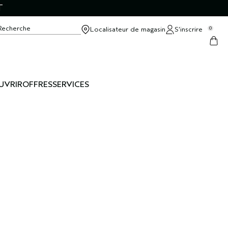
T
Recherche
Localisateur de magasin
S’inscrire
0
UVRIR
OFFRES
SERVICES