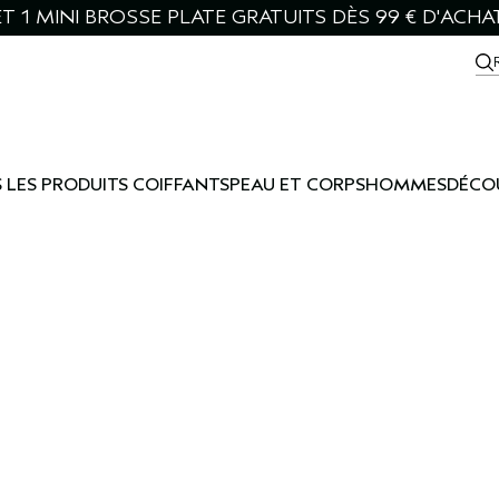
T 1 MINI BROSSE PLATE GRATUITS DÈS 99 € D'ACHA
 LES PRODUITS COIFFANTS
PEAU ET CORPS
HOMMES
DÉCO