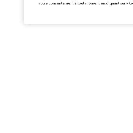
votre consentement à tout moment en cliquant sur « Gér
POUR LES
PROFESSIONN
DEVENIR UN SA