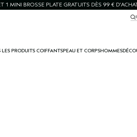
T 1 MINI BROSSE PLATE GRATUITS DÈS 99 € D'ACHA
 LES PRODUITS COIFFANTS
PEAU ET CORPS
HOMMES
DÉCO