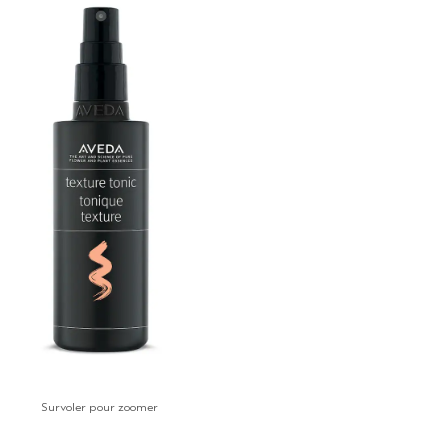
Survoler pour zoomer