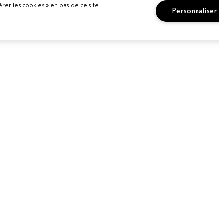
er les cookies » en bas de ce site.
Personnaliser
BESOIN D’AIDE ?
POLITIQUE D
ELS
CONFIDENTI
APPELEZ LE +33186652316
LON AVEDA
POLITIQUE DE
PARLEZ-NOUS
CONFIDENTIAL
RETOURS ET ÉCHANGES
CONDITIONS 
SERVICE CLIENT
CONDITIONS 
CONTACTER LE FABRICANT
POLITIQUE RE
COMMENT RECYCLER LES
COOKIES
PRODUITS
GÉRER LES CO
SUIVRE MA COMMANDE