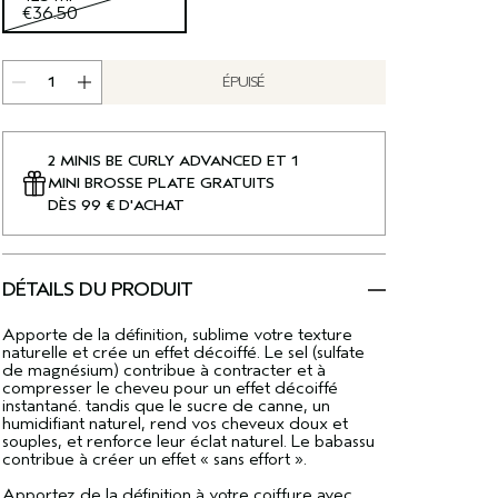
€36.50
ÉPUISÉ
2 MINIS BE CURLY ADVANCED ET 1
MINI BROSSE PLATE GRATUITS
DÈS 99 € D'ACHAT
DÉTAILS DU PRODUIT
Apporte de la définition, sublime votre texture
naturelle et crée un effet décoiffé. Le sel (sulfate
de magnésium) contribue à contracter et à
compresser le cheveu pour un effet décoiffé
instantané. tandis que le sucre de canne, un
humidifiant naturel, rend vos cheveux doux et
souples, et renforce leur éclat naturel. Le babassu
contribue à créer un effet « sans effort ».
Apportez de la définition à votre coiffure avec