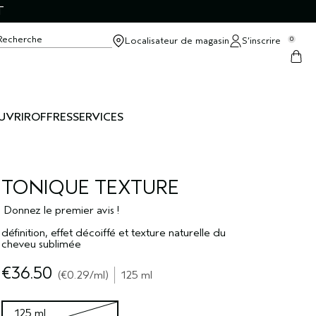
T
Recherche
Localisateur de magasin
S’inscrire
0
UVRIR
OFFRES
SERVICES
TONIQUE TEXTURE
Donnez le premier avis !
définition, effet décoiffé et texture naturelle du
cheveu sublimée
€36.50
€0.29
/ml
125 ml
125 ml