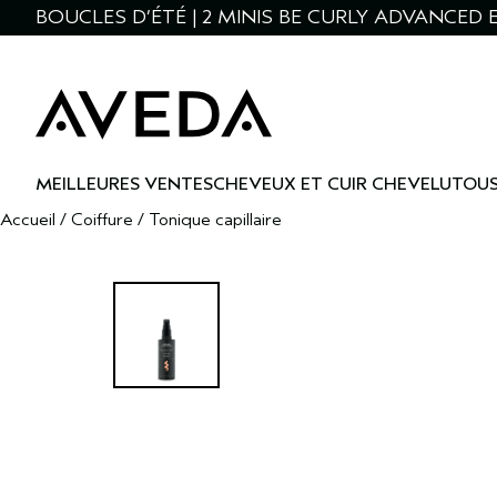
BOUCLES D’ÉTÉ | 2 MINIS BE CURLY ADVANCED E
MEILLEURES VENTES
CHEVEUX ET CUIR CHEVELU
TOUS
Accueil
/
Coiffure
/
Tonique capillaire