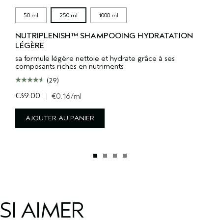
50 ml
250 ml
1000 ml
NUTRIPLENISH™ SHAMPOOING HYDRATATION
LÉGÈRE
sa formule légère nettoie et hydrate grâce à ses
composants riches en nutriments
(29)
€39.00
|
€0.16
/ml
AJOUTER AU PANIER
SI AIMER