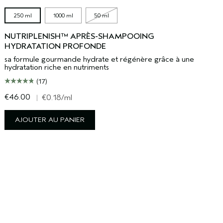
250 ml
1000 ml
50 ml
NUTRIPLENISH™ APRÈS-SHAMPOOING
HYDRATATION PROFONDE
sa formule gourmande hydrate et régénère grâce à une
hydratation riche en nutriments
(17)
€46.00
€
|
€0.18
/ml
AJOUTER AU PANIER