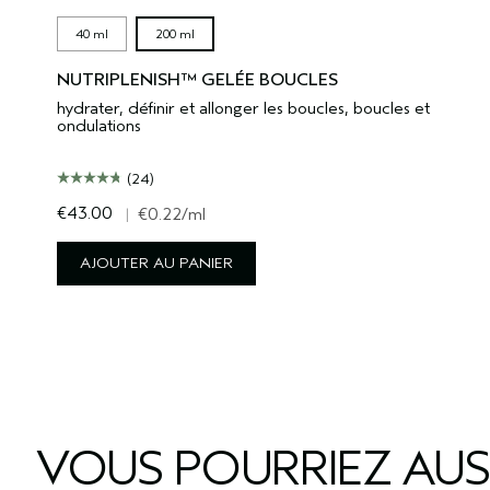
40 ml
200 ml
NUTRIPLENISH™ GELÉE BOUCLES
hydrater, définir et allonger les boucles, boucles et
ondulations
(24)
€43.00
|
€0.22
/ml
AJOUTER AU PANIER
VOUS POURRIEZ AUS