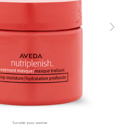
Survoler pour zoomer