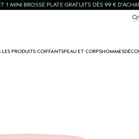
T 1 MINI BROSSE PLATE GRATUITS DÈS 99 € D'ACHA
 LES PRODUITS COIFFANTS
PEAU ET CORPS
HOMMES
DÉCO