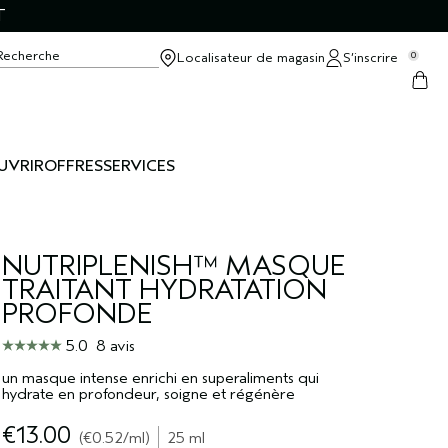
T
Recherche
Localisateur de magasin
S’inscrire
0
UVRIR
OFFRES
SERVICES
NUTRIPLENISH™ MASQUE
TRAITANT HYDRATATION
PROFONDE
5.0
8 avis
un masque intense enrichi en superaliments qui
hydrate en profondeur, soigne et régénère
€13.00
€0.52
/ml
25 ml