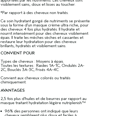
apportées par les nutriments. Les cheveux sont
visiblement sains, doux et lisses au toucher.
*Par rapport à des cheveux non traités.
Ce soin hydratant gorgé de nutriments se présente
sous la forme d’un masque crème ultra riche, pour
des cheveux 4 fois plus hydratés. Il hydrate et
nourrit intensément pour des cheveux visiblement
épais. Il traite les mèches sèches et cassantes et
restaure leur hydratation pour des cheveux
brillants, hydratés et visiblement sains.
CONVIENT POUR
Types de cheveux : Moyens à épais.
Toutes les textures : Raides 1A-1C, Ondulés 2A-
2C, Bouclés 3A-3C, Frisés 4A-4C.
Convient aux cheveux colorés ou traités
chimiquement.
AVANTAGES
2,5 fois plus d’huiles et de beurres par rapport au
masque traitant hydratation légère nutriplenish™
96% des personnes ont indiqué que leurs
cheveux semblaient plus doux et faciles à