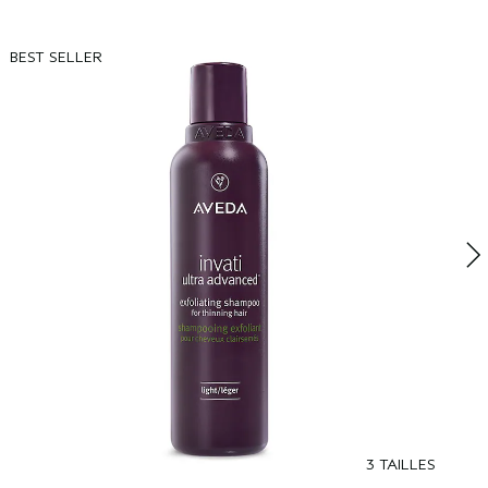
BEST SELLER
B
B
N
c
3 TAILLES