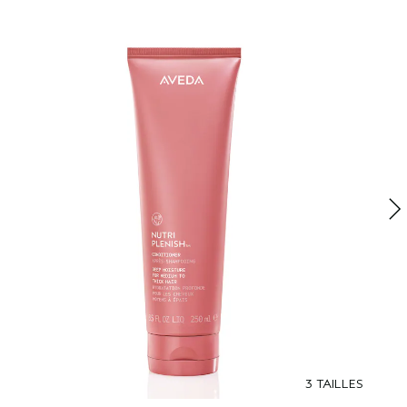
N
U
r
3 TAILLES