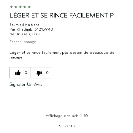
LÉGER ET SE RINCE FACILEMENT P...
Soumis
il y a 6 ans
Par
KhadijaE_31215940
de
Brussels, BRU
Échantillonnage
Léger et se rince facilement pas besoin de beaucoup de
rinçage
0
0
Signaler Un Avis
Affichage des avis
1-10
Suivant
»