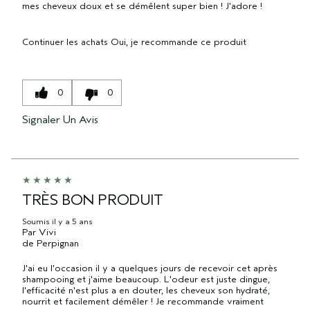
mes cheveux doux et se démêlent super bien ! J'adore !
Continuer les achats
Oui, je recommande ce produit
0
0
Signaler Un Avis
TRÈS BON PRODUIT
Soumis
il y a 5 ans
Par
Vivi
de
Perpignan
J'ai eu l'occasion il y a quelques jours de recevoir cet après
shampooing et j'aime beaucoup. L'odeur est juste dingue,
l'efficacité n'est plus a en douter, les cheveux son hydraté,
nourrit et facilement démêler ! Je recommande vraiment