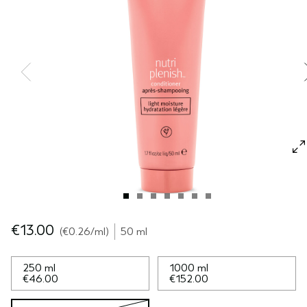
SÉRUM POUR LES CHEVEUX
VOYAGE
ROSEMARY MINT
CUIR CHEVELU SENSIBLE
PURE ABUNDANCE
TOUTES LES COLLECTIONS
€13.00
€0.26
/ml
50 ml
250 ml
1000 ml
€46.00
€152.00