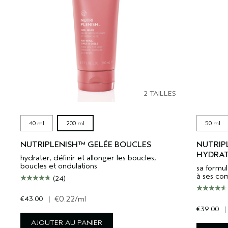
2 TAILLES
40 ml
200 ml
50 ml
NUTRIPLENISH™ GELÉE BOUCLES
NUTRIP
HYDRAT
hydrater, définir et allonger les boucles,
boucles et ondulations
sa formul
à ses co
(24)
€43.00
|
€0.22
/ml
€39.00
|
AJOUTER AU PANIER