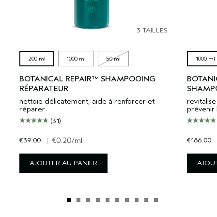
3 TAILLES
200 ml
1000 ml
50 ml
1000 ml
BOTANICAL REPAIR™ SHAMPOOING
BOTANI
RÉPARATEUR
SHAMPO
nettoie délicatement, aide à renforcer et
revitali
réparer
prévenir 
(31)
€39.00
|
€0.20
/ml
€186.00
AJOUTER AU PANIER
AJOUT