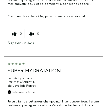
mes cheveux doux et se démêlent super bien ! J'adore !
Continuer les achats
Oui, je recommande ce produit
0
0
Signaler Un Avis
SUPER HYDRATATION
Soumis
il y a 5 ans
Par
MaskAddictFR
de
Levallois Perret
Réviseur vérifié
Je suis fan de cet après-shampoing ! Il sent super bon, il a une
texture super agréable et qui s'applique facilement. Il rend