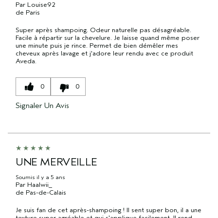
Par
Louise92
de
Paris
Super après shampoing. Odeur naturelle pas désagréable.
Facile à répartir sur la chevelure. Je laisse quand même poser
une minute puis je rince. Permet de bien démêler mes
cheveux après lavage et j'adore leur rendu avec ce produit
Aveda.
0
0
Signaler Un Avis
UNE MERVEILLE
Soumis
il y a 5 ans
Par
Haalwii_
de
Pas-de-Calais
Je suis fan de cet après-shampoing ! Il sent super bon, il a une
texture super agréable et qui s'applique facilement. Il rend