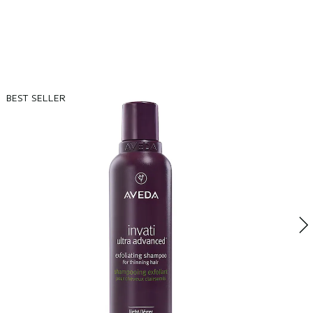
BEST SELLER
B
B
N
c