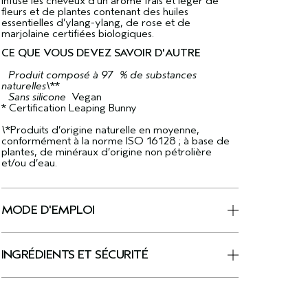
Infuse les cheveux d’un arôme frais et léger de
fleurs et de plantes contenant des huiles
essentielles d’ylang-ylang, de rose et de
marjolaine certifiées biologiques.
CE QUE VOUS DEVEZ SAVOIR D'AUTRE
Produit composé à 97 % de substances
naturelles\
**
Sans silicone
Vegan
* Certification Leaping Bunny
\
*Produits d’origine naturelle en moyenne,
conformément à la norme ISO 16128 ; à base de
plantes, de minéraux d’origine non pétrolière
et/ou d’eau.
MODE D'EMPLOI
INGRÉDIENTS ET SÉCURITÉ