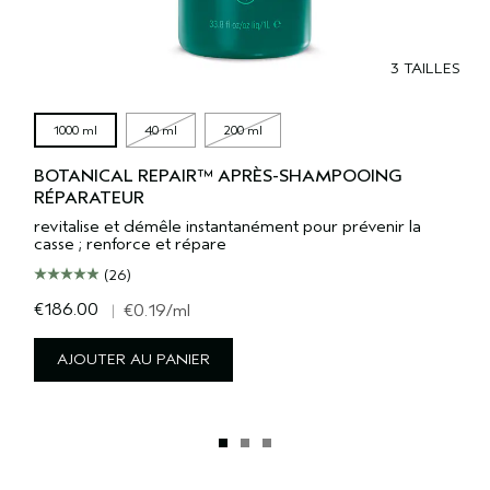
3 TAILLES
1000 ml
40 ml
200 ml
BOTANICAL REPAIR™ APRÈS-SHAMPOOING
RÉPARATEUR
revitalise et démêle instantanément pour prévenir la
casse ; renforce et répare
(26)
€186.00
|
€0.19
/ml
AJOUTER AU PANIER