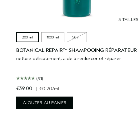
3 TAILLES
200 ml
1000 ml
50 ml
BOTANICAL REPAIR™ SHAMPOOING RÉPARATEUR
nettoie délicatement, aide à renforcer et réparer
(31)
€39.00
|
€0.20
/ml
AJOUTER AU PANIER