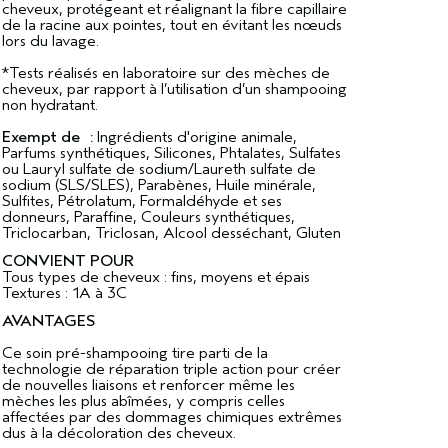
cheveux, protégeant et réalignant la fibre capillaire
de la racine aux pointes, tout en évitant les nœuds
lors du lavage.
*Tests réalisés en laboratoire sur des mèches de
cheveux, par rapport à l’utilisation d’un shampooing
non hydratant.
Exempt de :
Ingrédients d'origine animale,
Parfums synthétiques, Silicones, Phtalates, Sulfates
ou Lauryl sulfate de sodium/Laureth sulfate de
sodium (SLS/SLES), Parabènes, Huile minérale,
Sulfites, Pétrolatum, Formaldéhyde et ses
donneurs, Paraffine, Couleurs synthétiques,
Triclocarban, Triclosan, Alcool desséchant, Gluten
CONVIENT POUR
Tous types de cheveux : fins, moyens et épais
Textures : 1A à 3C
AVANTAGES
Ce soin pré-shampooing tire parti de la
technologie de réparation triple action pour créer
de nouvelles liaisons et renforcer même les
mèches les plus abîmées, y compris celles
affectées par des dommages chimiques extrêmes
dus à la décoloration des cheveux.