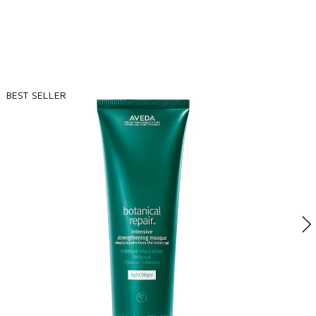
BEST SELLER
B
B
I
r