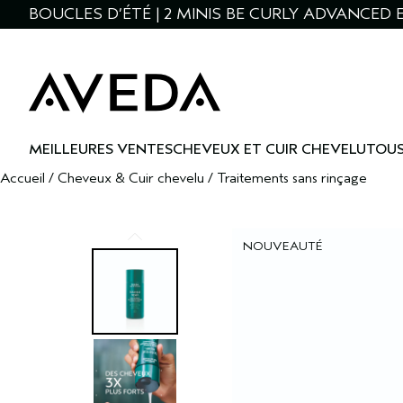
BOUCLES D’ÉTÉ | 2 MINIS BE CURLY ADVANCED E
MEILLEURES VENTES
CHEVEUX ET CUIR CHEVELU
TOUS
Accueil
/
Cheveux & Cuir chevelu
/
Traitements sans rinçage
NOUVEAUTÉ