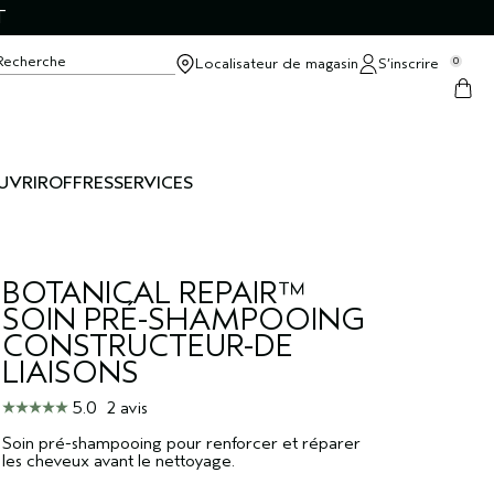
T
Recherche
Localisateur de magasin
S’inscrire
0
UVRIR
OFFRES
SERVICES
BOTANICAL REPAIR™
SOIN PRÉ-SHAMPOOING
CONSTRUCTEUR-DE
LIAISONS
5.0
2 avis
Soin pré-shampooing pour renforcer et réparer
les cheveux avant le nettoyage.