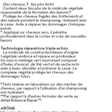
Des cheveux 3 fois plus forts\
Contient deux fois plus de la molécule végétale
responsable de la formation des liaisons\
*
Protège les cheveux fragiles des frottements et
des nœuds pendant le shampooing, réduisant ainsi
la casse
Aide à réparer les dommages chimiques
passés
* Appliqué sur cheveux secs, il pénètre
profondément dans le cortex et crée de nouvelles
liaisons
Technologie réparatrice triple action
La molécule de construction\liaison d'origine
\végétale renforce et répare en profondeur
Un macro mélange vert nourrissant composé
d’huiles d’avocat, de thé vert et de sacha inchi
aide à lisser, démêler et prévenir la casse
Le
complexe végétal protège les cheveux des
dommages futurs
*Tests réalisés en laboratoire sur des mèches de
cheveux, par rapport à l’utilisation d’un shampooing
non hydratant.
**Par rapport à d’autres formules de vente au
détail Botanical Repair™.
ARÔME