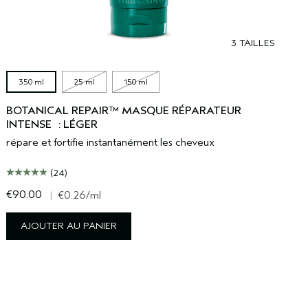
3 TAILLES
350 ml
25 ml
150 ml
BOTANICAL REPAIR™ MASQUE RÉPARATEUR
INTENSE : LÉGER
répare et fortifie instantanément les cheveux
(24)
€90.00
€
|
€0.26
/ml
AJOUTER AU PANIER